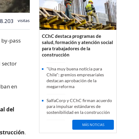
8.203
visitas
CChC destaca programas de
l by-pass
salud, formación y atención social
para trabajadores de la
construcción
l sector
"Una muy buena noticia para
Chile": gremios empresariales
destacan aprobación de la
aban en
megarreforma
SalfaCorp y CChC firman acuerdo
para impulsar estándares de
al del
sostenibilidad en la construcción
MÁS NOTICIAS
estrucción
.