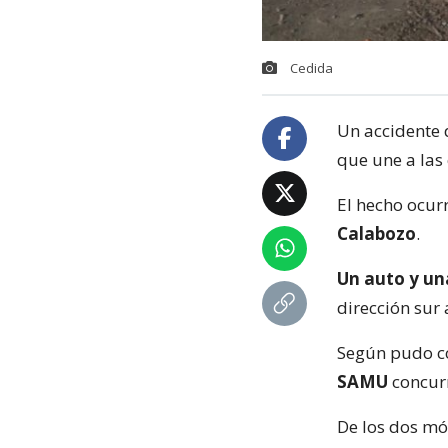
Cedida
Un accidente 
que une a las
El hecho ocurr
Calabozo
.
Un auto y u
dirección sur 
Según pudo co
SAMU
concurr
De los dos mó