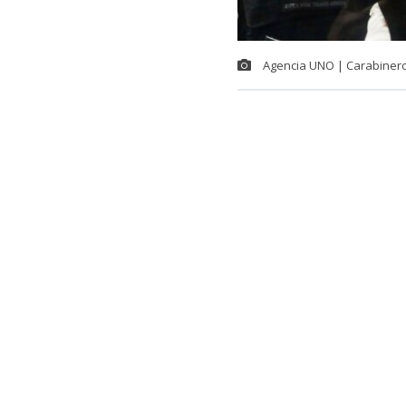
Agencia UNO | Carabiner
Este jueves f
de narcotraf
encuentra en 
durante un pr
Como bien es 
sujeto de 20 
funcionarios.
capturado grac