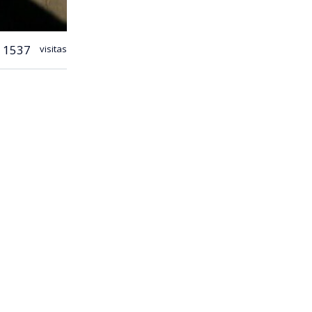
1537
visitas
protección
almente, se
bineros
o donde el
 los
te fue