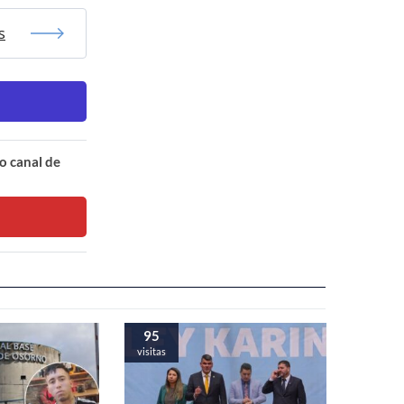
s
o canal de
95
visitas