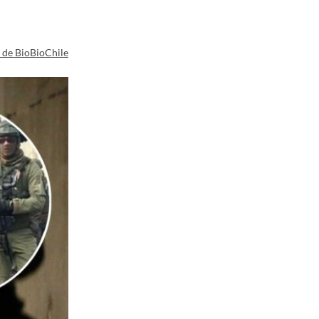
a de BioBioChile