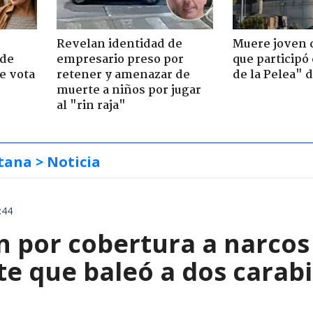
Revelan identidad de
Muere joven 
 de
empresario preso por
que participó
e vota
retener y amenazar de
de la Pelea" 
-
muerte a niños por jugar
al "rin raja"
tana
> Noticia
:44
 por cobertura a narcos 
te que baleó a dos carab