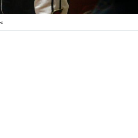
os
VER RESUMEN
ue formalizado por su
presunto vínculo con una red de 
icantes
Benjamín Aedo González, alias
“El Panda”
. Actu
prisión preventiva como imputado por balear a dos cara
ocedimiento en la comuna de Lo Espejo.
sabido, la medida cautelar se le decretó por aquel suces
años
habría efectuado más de 37 disparos
en contra de
 Si bien se mantuvo prófugo durante cinco días, finalmen
ias a un intenso operativo policial.