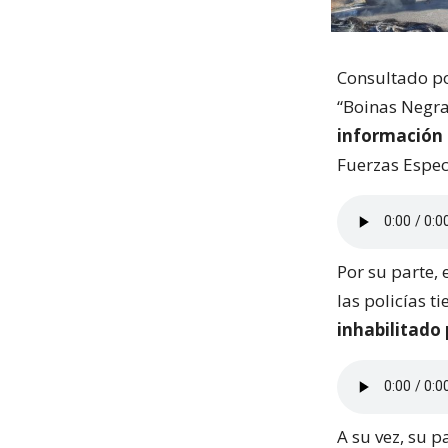
Consultado po
“Boinas Negra
información 
Fuerzas Espec
Por su parte,
las policías t
inhabilitado 
A su vez, su p