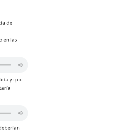
cia de
o en las
dida y que
taría
 deberían