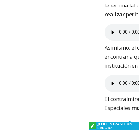
tener una lab
realizar peri
Asimismo, el 
encontrar a q
institución en
El contralmira
Especiales
mo
¿ENCONTRASTE UN
ERROR?