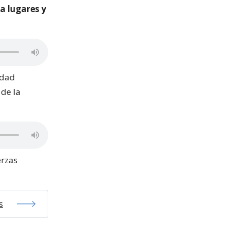
 a lugares y
idad
 de la
erzas
s