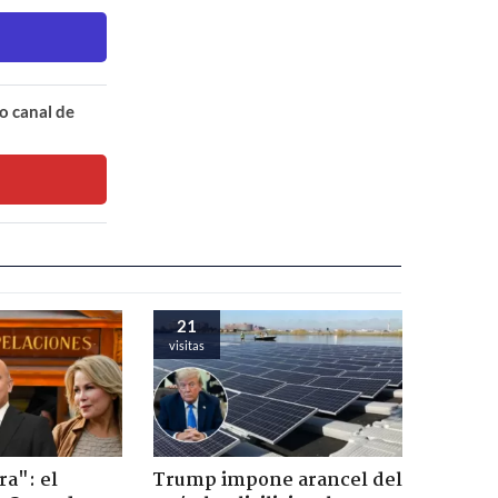
o canal de
21
visitas
ra": el
Trump impone arancel del