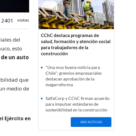
2401
visitas
CChC destaca programas de
iales del
salud, formación y atención social
para trabajadores de la
auco, esto
construcción
n de un auto
"Una muy buena noticia para
Chile": gremios empresariales
ibilidad que
destacan aprobación de la
megarreforma
 un medio de
SalfaCorp y CChC firman acuerdo
para impulsar estándares de
sostenibilidad en la construcción
l Ejército en
MÁS NOTICIAS