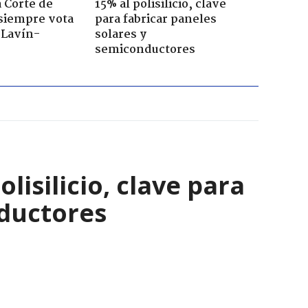
a Corte de
15% al polisilicio, clave
 siempre vota
para fabricar paneles
s Lavín-
solares y
semiconductores
isilicio, clave para
nductores