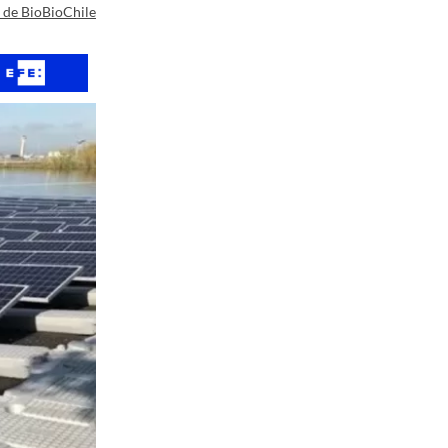
a de BioBioChile