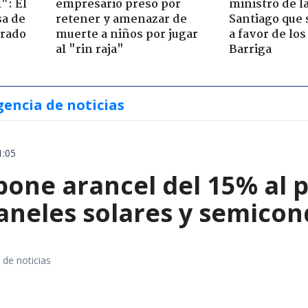
": El
empresario preso por
ministro de l
sa de
retener y amenazar de
Santiago que
trado
muerte a niños por jugar
a favor de lo
al "rin raja"
Barriga
gencia de noticias
1:05
ne arancel del 15% al pol
paneles solares y semico
 de noticias
a