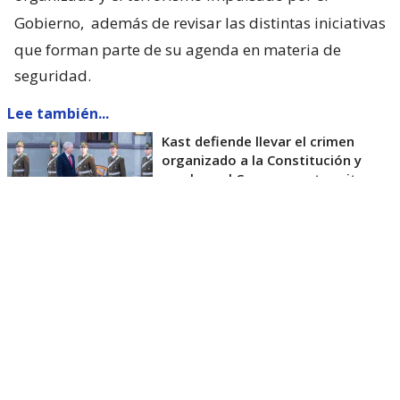
Gobierno,
además de revisar las distintas iniciativas
que forman parte de su agenda en materia de
seguridad.
Lee también...
Kast defiende llevar el crimen
organizado a la Constitución y
emplaza al Congreso a tramitar
rápido
En ese contexto, el bloque acordó conformar una
comisión de trabajo integrada por diputados,
alcaldes y expertos, que tendrá como objetivo
analizar las propuestas del Ejecutivo y elaborar
alternativas desde la oposición.