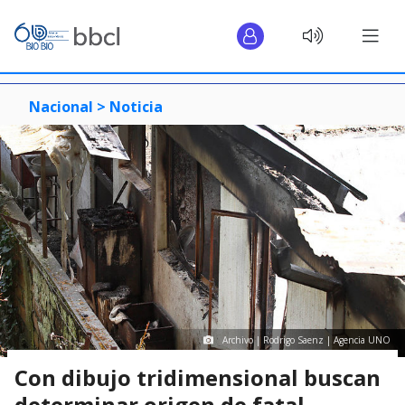
Nacional >
Noticia
Archivo | Rodrigo Saenz | Agencia UNO
Con dibujo tridimensional buscan
determinar origen de fatal