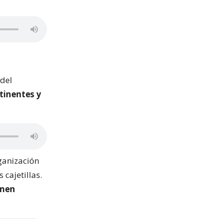
 del
tinentes y
rganización
cajetillas.
imen