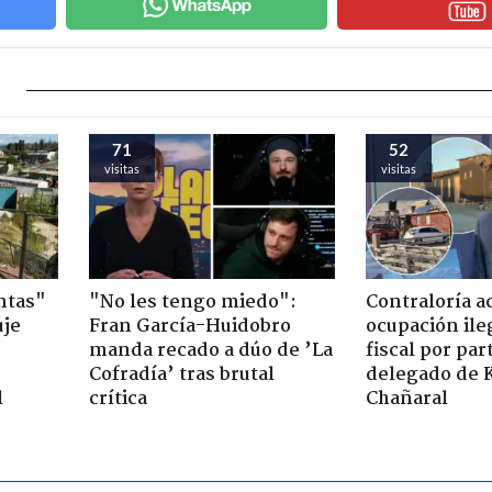
71
52
visitas
visitas
ntas"
"No les tengo miedo":
Contraloría a
uje
Fran García-Huidobro
ocupación ile
manda recado a dúo de ’La
fiscal por par
Cofradía’ tras brutal
delegado de 
l
crítica
Chañaral