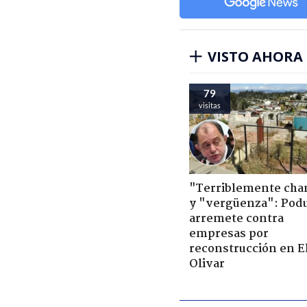
VISTO AHORA
79
visitas
"Terriblemente cha
y "vergüenza": Pod
arremete contra
empresas por
reconstrucción en E
Olivar