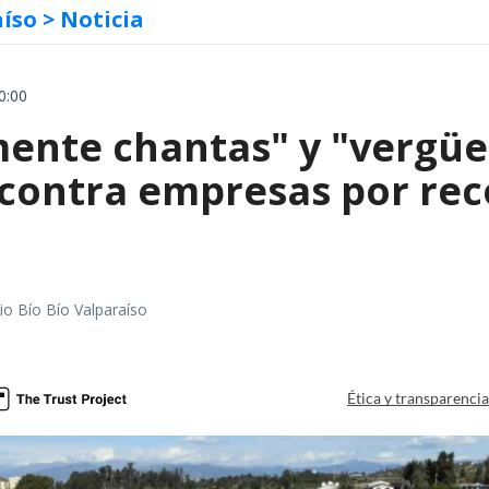
aíso
> Noticia
0:00
mente chantas" y "vergüe
contra empresas por reco
io Bío Bío Valparaíso
a
Ética y transparenci