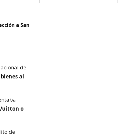
ección a San
Nacional de
 bienes al
tentaba
Vuitton o
lito de