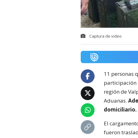
Captura de video
11 personas q
participación
región de Valp
Aduanas.
Ade
domiciliario.
El cargamento
fueron trasla