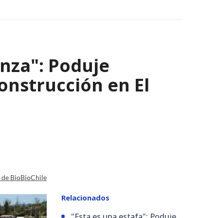
nza": Poduje
nstrucción en El
a de BioBioChile
Relacionados
"Esta es una estafa": Poduje