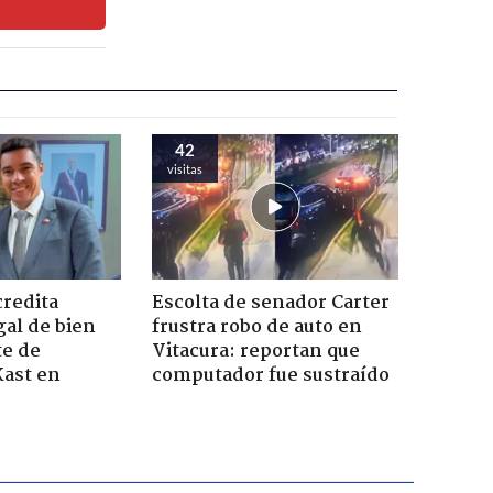
42
visitas
credita
Escolta de senador Carter
gal de bien
frustra robo de auto en
te de
Vitacura: reportan que
Kast en
computador fue sustraído