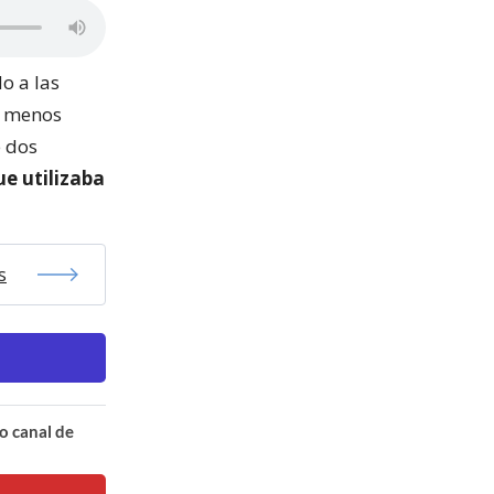
o a las
l menos
e dos
ue utilizaba
s
o canal de