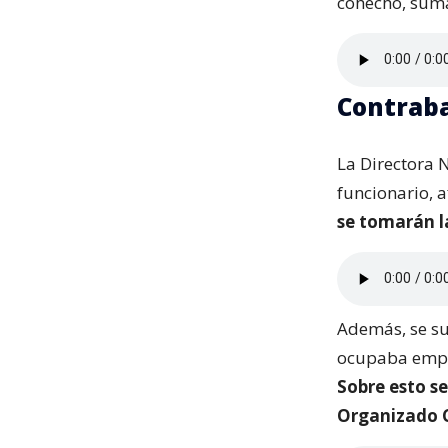
cohecho, sum
Contraba
La Directora N
funcionario, 
se tomarán l
Además, se sum
ocupaba empre
Sobre esto se
Organizado C