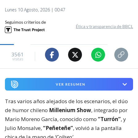
Lunes 10 Agosto, 2026 | 00:47
Seguimos criterios de
Ética y transparencia de BBCL
3561
visitas
VER RESUMEN
Tras varios años alejados de los escenarios, el dúo
de humor chileno
Millenium Show
, integrado por
Mario Moreno García, conocido como
“Turrón”
, y
Julio Monsalve,
“Peñeteñe”
, volvió a la pantalla
chica de la mano de
‘Coliseo’
.