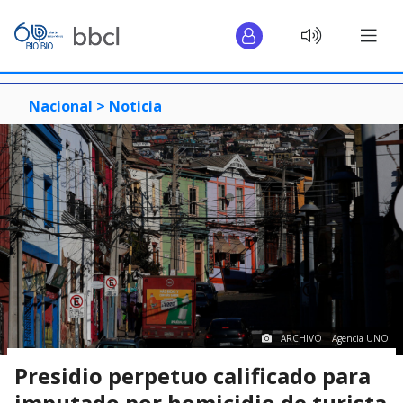
Nacional >
Noticia
ARCHIVO | Agencia UNO
Presidio perpetuo calificado para
imputado por homicidio de turista