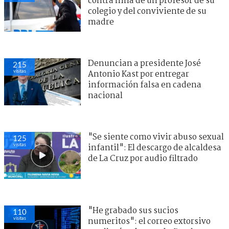
contra niña de un profesor de su
colegio y del conviviente de su
madre
Denuncian a presidente José
213
visitas
Antonio Kast por entregar
información falsa en cadena
nacional
"Se siente como vivir abuso sexual
124
visitas
infantil": El descargo de alcaldesa
de La Cruz por audio filtrado
"He grabado sus sucios
111
visitas
numeritos": el correo extorsivo