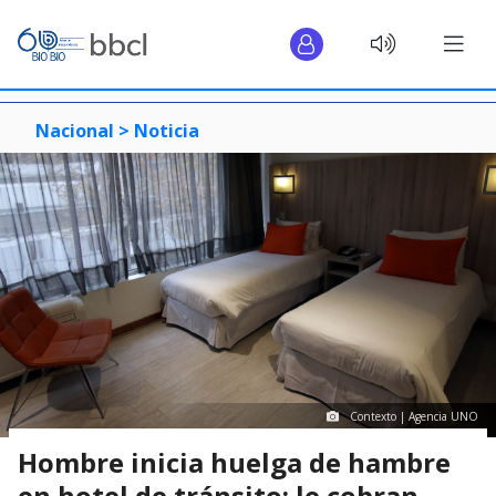
Nacional >
Noticia
Contexto | Agencia UNO
Hombre inicia huelga de hambre
en hotel de tránsito: le cobran