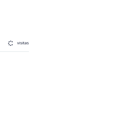
567
visitas
ticia y tiene
Azul,
ltimas
ación del
que hasta