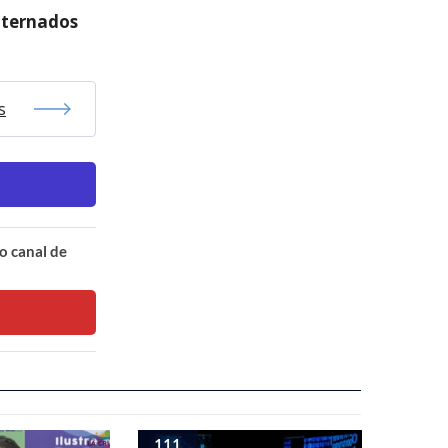
nternados
s
o canal de
111