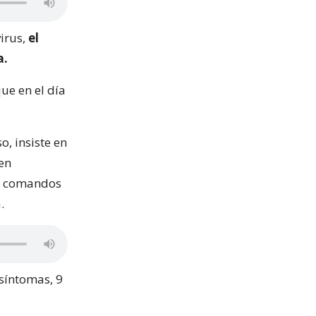
virus,
el
a.
ue en el día
, insiste en
ben
os comandos
.
síntomas, 9