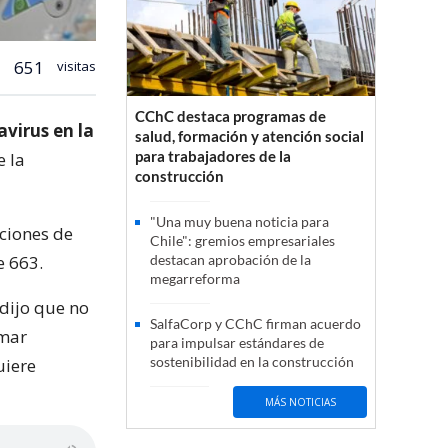
651
visitas
CChC destaca programas de
virus en la
salud, formación y atención social
para trabajadores de la
e la
construcción
"Una muy buena noticia para
iciones de
Chile": gremios empresariales
e 663.
destacan aprobación de la
megarreforma
 dijo que no
SalfaCorp y CChC firman acuerdo
omar
para impulsar estándares de
sostenibilidad en la construcción
uiere
MÁS NOTICIAS