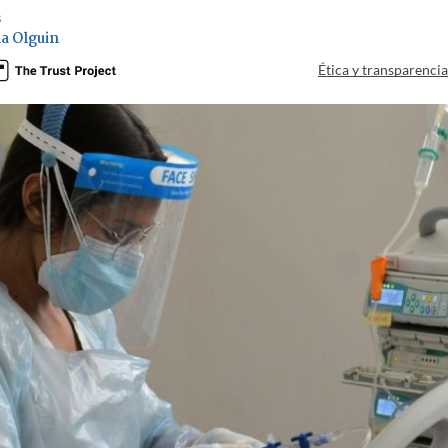
s
a Olguin
Ética y transparenci