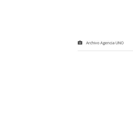
Archivo Agencia UNO
El caso Sarto
a fiscalía sol
Michael Clark
horas
.
Y es que duran
Ministerio Pú