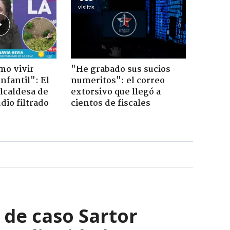
visitas
mo vivir
"He grabado sus sucios
nfantil": El
numeritos": el correo
lcaldesa de
extorsivo que llegó a
dio filtrado
cientos de fiscales
s de caso Sartor