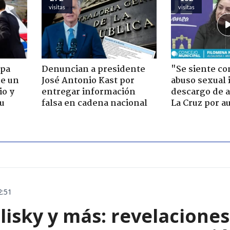
visitas
visitas
apa
Denuncian a presidente
"Se siente co
de un
José Antonio Kast por
abuso sexual i
io y
entregar información
descargo de a
su
falsa en cadena nacional
La Cruz por au
2:51
blisky y más: revelacione