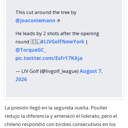
This cut around the tree by
@joaconiemann
🤌
He leads by 2 shots after the opening
round 🇨🇱
#LIVGolfNewYork
|
@TorqueGC_
pic.twitter.com/EsFr17KAja
— LIV Golf (@livgolf_league)
August 7,
2026
La presión llegó en la segunda vuelta. Poulter
redujo la diferencia y amenazó el liderato, pero el
chileno respondió con birdies consecutivos en los