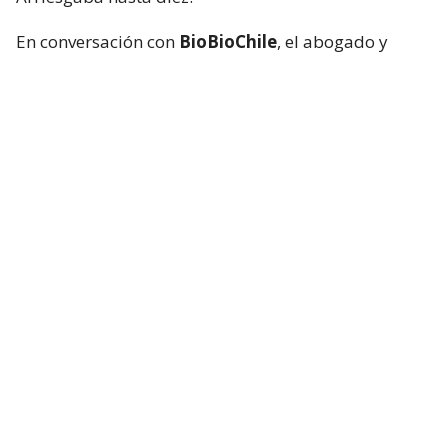
En conversación con
BioBioChile
, el abogado y
secretario de la Primera Sala del Tribunal de
Disciplina,
Simón Marín
, detalló el motivo de la
sanción al deportista.
“Obviamente vimos todas las imágenes más claras
para ponderar, lo que sí se tomó en cuenta es que
dentro de esa norma, que habla de intento de
agresión,
se consideró que era lo más bajo por una
situación en donde realmente no se ve un
contacto”
“, justificó.
¿Puede el tribunal sancionar al
árbitro?