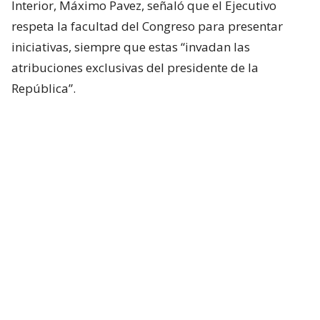
Interior, Máximo Pavez, señaló que el Ejecutivo
respeta la facultad del Congreso para presentar
iniciativas, siempre que estas “invadan las
atribuciones exclusivas del presidente de la
República”.
Al referirse específicamente a la propuesta, la
autoridad afirmó que
“el Ejecutivo es de la idea
de no innovar en esta materia”.
“Ya hay una ley que va regulando qué es lo que
pasa con los feriados de Fiestas Patrias, tanto
cuando se produce un interferiado al inicio o al final
de la semana de las Fiestas Patrias.
Eso
actualmente está legislado y, por lo tanto, en
opinión del Gobierno, no es necesario innovar”,