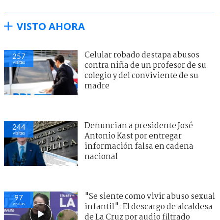
VISTO AHORA
Celular robado destapa abusos
257
visitas
contra niña de un profesor de su
colegio y del conviviente de su
madre
Denuncian a presidente José
244
visitas
Antonio Kast por entregar
información falsa en cadena
nacional
"Se siente como vivir abuso sexual
97
visitas
infantil": El descargo de alcaldesa
de La Cruz por audio filtrado