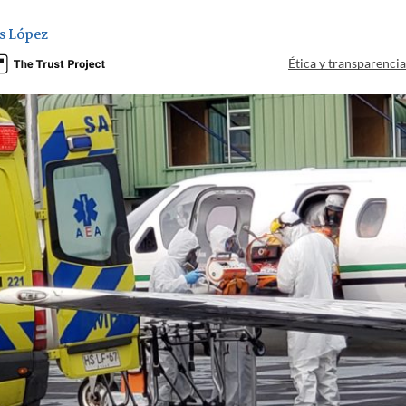
s López
Ética y transparenci