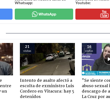
Whatsapp:
Youtube:
21
16
visitas
visitas
e
Intento de asalto afectó a
"Se siente co
 entre
escolta de exministro Luis
abuso sexual i
y un
Cordero en Vitacura: hay 5
descargo de a
detenidos
La Cruz por au