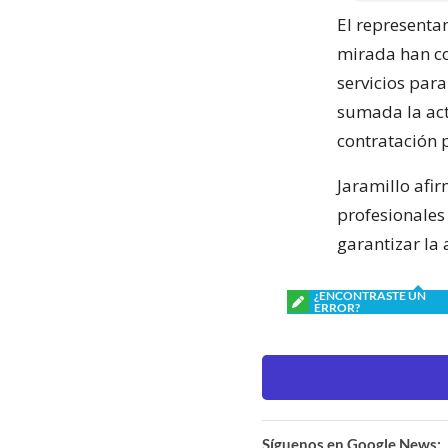
El representa
mirada han co
servicios par
sumada la act
contratación 
Jaramillo afir
profesionales 
garantizar la
¿ENCONTRASTE UN
ERROR?
Síguenos en Google News: