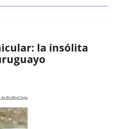
ular: la insólita
 uruguayo
a de BioBioChile