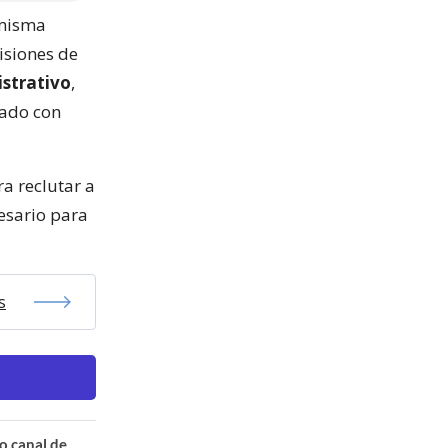
 misma
isiones de
istrativo
,
tado con
ra reclutar a
esario para
s
o canal de