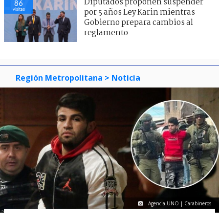
Diputados proponen suspender
86
visitas
por 5 años Ley Karin mientras
Gobierno prepara cambios al
reglamento
Región Metropolitana
> Noticia
Agencia UNO | Carabineros