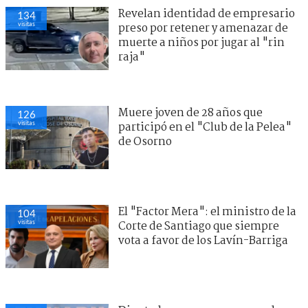
Revelan identidad de empresario
134
visitas
preso por retener y amenazar de
muerte a niños por jugar al "rin
raja"
Muere joven de 28 años que
126
visitas
participó en el "Club de la Pelea"
de Osorno
El "Factor Mera": el ministro de la
104
visitas
Corte de Santiago que siempre
vota a favor de los Lavín-Barriga