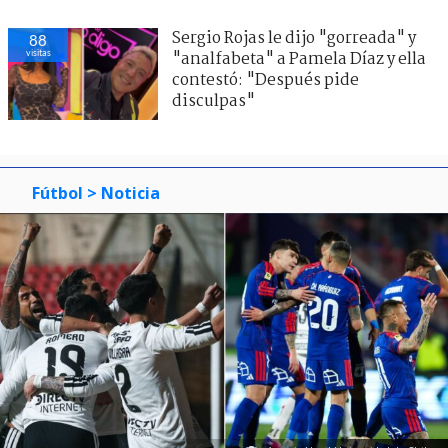
Sergio Rojas le dijo "gorreada" y
88
visitas
"analfabeta" a Pamela Díaz y ella
contestó: "Después pide
disculpas"
Fútbol
> Noticia