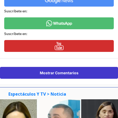
Suscríbete en:
Suscríbete en:
Mostrar Comentarios
Espectáculos Y TV
> Noticia