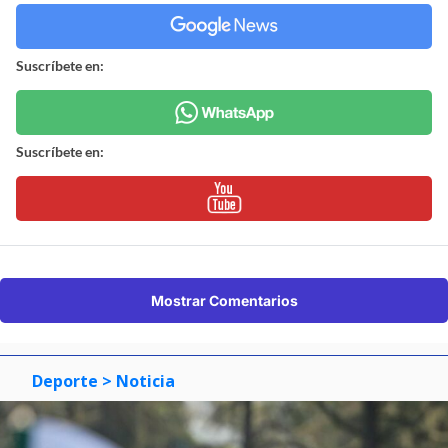
Suscríbete en:
Suscríbete en:
Mostrar Comentarios
Deporte
> Noticia