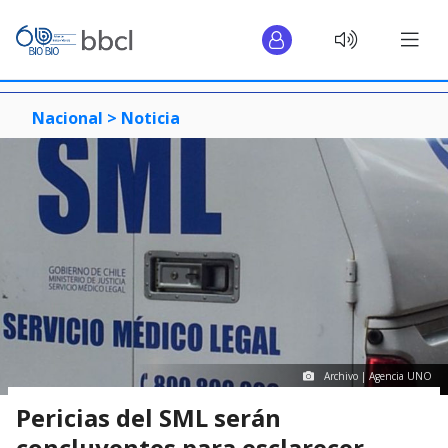
Nacional >
Noticia
Archivo | Agencia UNO
Pericias del SML serán
concluyentes para esclarecer