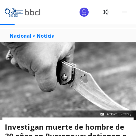
Nacional >
Noticia
Archivo | Pixabay
Investigan muerte de hombre de
30 años en Purranque: detienen a