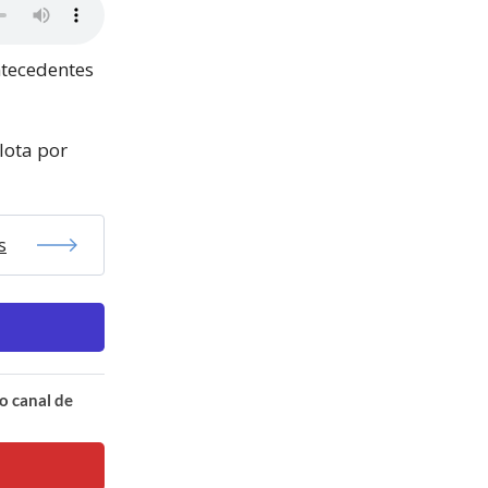
antecedentes
lota por
s
o canal de