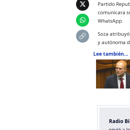
Partido Repub
comunicara su
WhatsApp.
Soza atribuyó 
y autónoma de
Lee también...
Radio Bí
envió a 