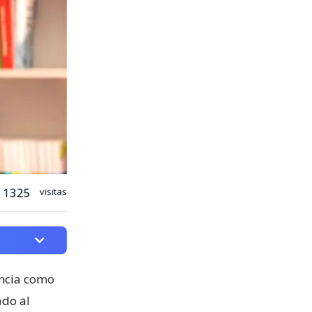
1325
visitas
ncia como
ado al