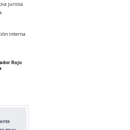
ia jurista
a
tión interna
ador Rojo
a
iente
cer muy