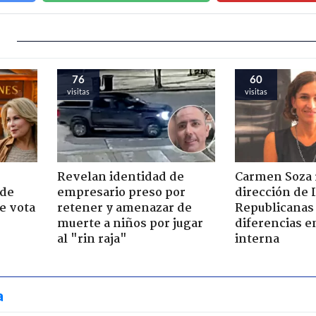
76
60
visitas
visitas
Revelan identidad de
Carmen Soza r
 de
empresario preso por
dirección de 
e vota
retener y amenazar de
Republicanas
-
muerte a niños por jugar
diferencias e
al "rin raja"
interna
a