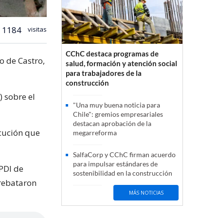
1184
visitas
CChC destaca programas de
o de Castro,
salud, formación y atención social
para trabajadores de la
construcción
) sobre el
"Una muy buena noticia para
Chile": gremios empresariales
destacan aprobación de la
ecución que
megarreforma
SalfaCorp y CChC firman acuerdo
para impulsar estándares de
 PDI de
sostenibilidad en la construcción
rebataron
MÁS NOTICIAS