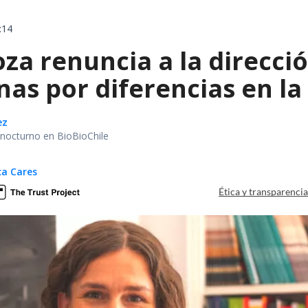
:14
a renuncia a la direcció
as por diferencias en la
ez
r nocturno en BioBioChile
ca Cares
Ética y transparenci