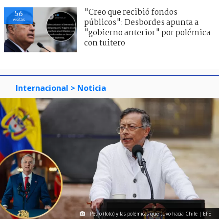
"Creo que recibió fondos
56
visitas
públicos": Desbordes apunta a
"gobierno anterior" por polémica
con tuitero
Internacional
> Noticia
Petro (foto) y las polémicas que tuvo hacia Chile | EFE