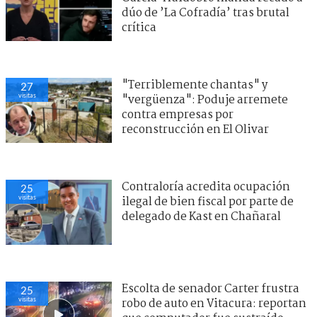
dúo de ’La Cofradía’ tras brutal
crítica
"Terriblemente chantas" y
27
visitas
"vergüenza": Poduje arremete
contra empresas por
reconstrucción en El Olivar
Contraloría acredita ocupación
25
visitas
ilegal de bien fiscal por parte de
delegado de Kast en Chañaral
Escolta de senador Carter frustra
25
visitas
robo de auto en Vitacura: reportan