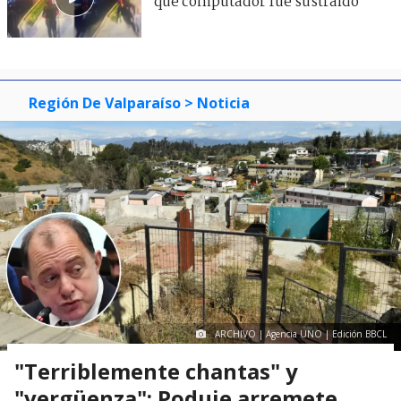
que computador fue sustraído
Región De Valparaíso
> Noticia
ARCHIVO | Agencia UNO | Edición BBCL
"Terriblemente chantas" y
"vergüenza": Poduje arremete