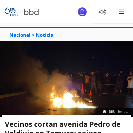
Nacional >
Noticia
RBB – Temuco
Vecinos cortan avenida Pedro de
Valdivia en Temuco: exigen