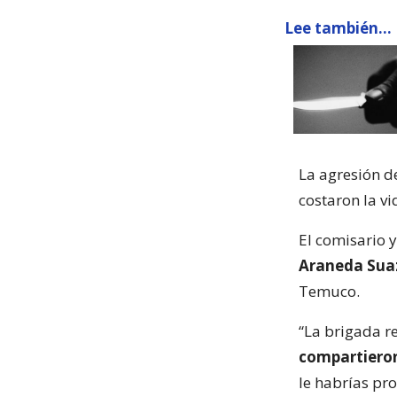
Lee también...
La agresión d
costaron la vi
El comisario 
Araneda Sua
Temuco.
“La brigada re
compartieron
le habrías pro