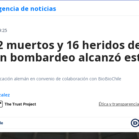
gencia de noticias
9:25
2 muertos y 16 heridos d
un bombardeo alcanzó est
ación alemán en convenio de colaboración con BioBioChile
zalez
Ética y transparenci