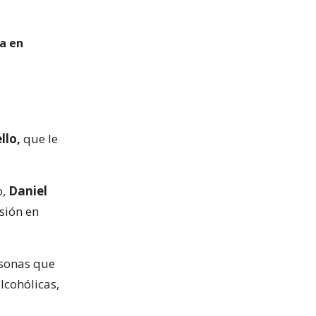
a en
llo,
que le
o,
Daniel
sión en
ersonas que
lcohólicas,