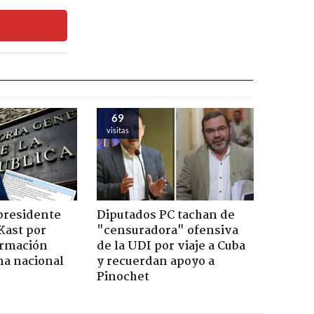
69
visitas
presidente
Diputados PC tachan de
Kast por
"censuradora" ofensiva
ormación
de la UDI por viaje a Cuba
na nacional
y recuerdan apoyo a
Pinochet