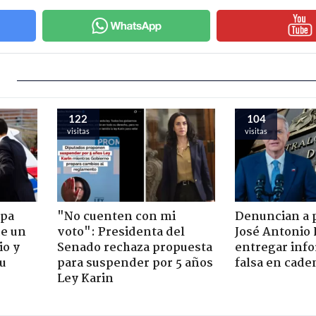
122
104
visitas
visitas
apa
"No cuenten con mi
Denuncian a 
de un
voto": Presidenta del
José Antonio 
io y
Senado rechaza propuesta
entregar inf
su
para suspender por 5 años
falsa en cade
Ley Karin