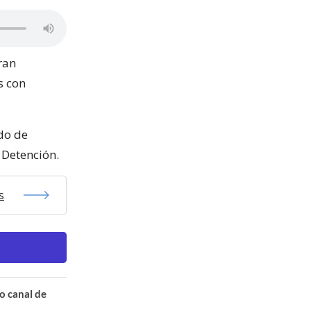
ran
s con
do de
 Detención.
s
o canal de