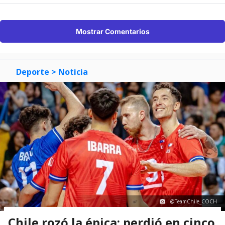
Mostrar Comentarios
Deporte
> Noticia
@TeamChile_COCH
Chile rozó la épica: perdió en cinco