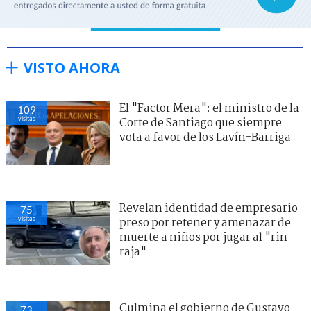
VISTO AHORA
El "Factor Mera": el ministro de la
109
visitas
Corte de Santiago que siempre
vota a favor de los Lavín-Barriga
Revelan identidad de empresario
75
visitas
preso por retener y amenazar de
muerte a niños por jugar al "rin
raja"
Culmina el gobierno de Gustavo
73