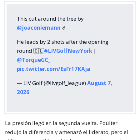
This cut around the tree by
@joaconiemann
🤌
He leads by 2 shots after the opening
round 🇨🇱
#LIVGolfNewYork
|
@TorqueGC_
pic.twitter.com/EsFr17KAja
— LIV Golf (@livgolf_league)
August 7,
2026
La presión llegó en la segunda vuelta. Poulter
redujo la diferencia y amenazó el liderato, pero el