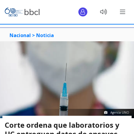
Nacional >
Noticia
Agencia UNO
Corte ordena que laboratorios y
UC entreguen datos de ensayos