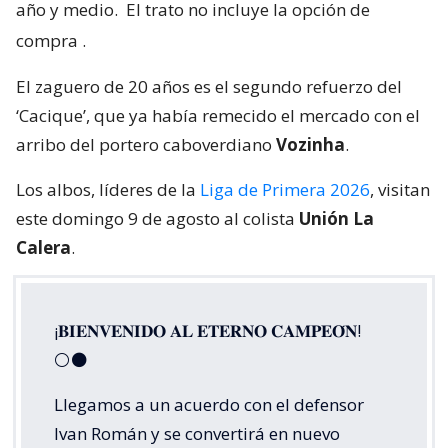
año y medio.
El trato no incluye la opción de
compra
.
El zaguero de 20 años es el segundo refuerzo del
‘Cacique’, que ya había remecido el mercado con el
arribo del portero caboverdiano
Vozinha
.
Los albos, líderes de la
Liga de Primera 2026
, visitan
este domingo 9 de agosto al colista
Unión La
Calera
.
¡𝐁𝐈𝐄𝐍𝐕𝐄𝐍𝐈𝐃𝐎 𝐀𝐋 𝐄𝐓𝐄𝐑𝐍𝐎 𝐂𝐀𝐌𝐏𝐄𝐎́𝐍!
⚪⚫
Llegamos a un acuerdo con el defensor
Ivan Román y se convertirá en nuevo