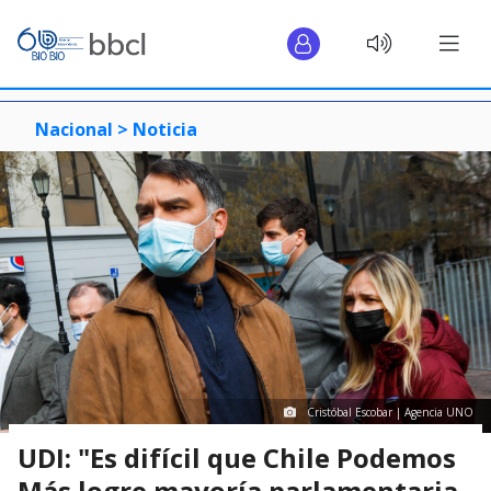
Nacional >
Noticia
Cristóbal Escobar | Agencia UNO
UDI: "Es difícil que Chile Podemos
Más logre mayoría parlamentaria