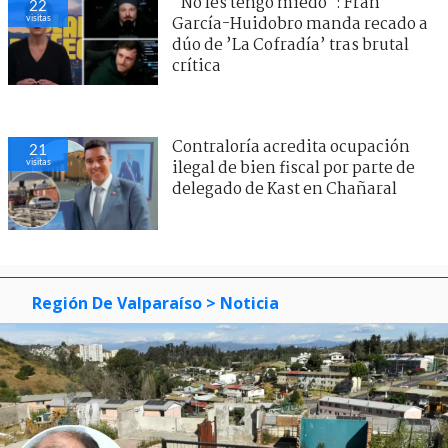
"No les tengo miedo": Fran
22
visitas
García-Huidobro manda recado a
dúo de ’La Cofradía’ tras brutal
crítica
Contraloría acredita ocupación
21
visitas
ilegal de bien fiscal por parte de
delegado de Kast en Chañaral
Región De Valparaíso
> Noticia