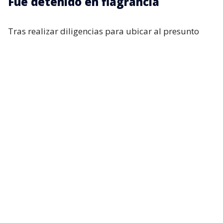
Fue detenido en flagrancia
Tras realizar diligencias para ubicar al presunto
agresor, este posteriormente llegó hasta la unidad
policial, donde fue identificado y detenido en
flagrancia. El capitán
Miguel Cuevas
explicó que
los antecedentes fueron puestos a disposición de
distintas instancias judiciales.
“A raíz de las diferentes diligencias, posteriormente,
con la finalidad de ubicar al autor.
Esta persona se
presenta en la unidad policial, donde fue
identificado y fue detenido en flagrancia por
personal de Carabineros”
, contó.
En esa línea, el concejal de Quintero Antonio Aguayo