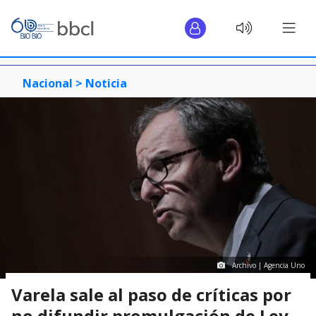
Nacional >
Noticia
Archivo | Agencia Uno
Varela sale al paso de críticas por
no difundir promulgación de Ley