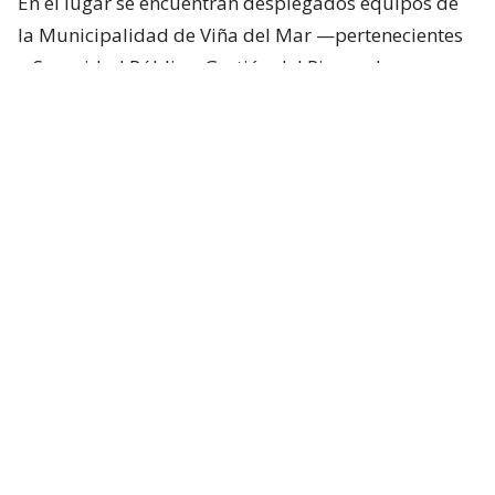
En el lugar se encuentran desplegados equipos de
la Municipalidad de Viña del Mar —pertenecientes
a Seguridad Pública, Gestión del Riesgo de
Desastres y Operaciones—, quienes trabajan en el
despeje y aseguramiento de la vía con apoyo de
cuatro camiones tolva, un cargador frontal y una
retroexcavadora.
Lee también...
"Terriblemente chantas" y
"vergüenza": Poduje arremete
contra empresas por
reconstrucción en El Olivar
Desvíos y alternativas de tránsito