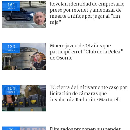
Revelan identidad de empresario
161
visitas
preso por retener y amenazar de
muerte a niños por jugar al "rin
raja"
Muere joven de 28 años que
133
visitas
participó en el "Club de la Pelea"
de Osorno
TC cierra definitivamente caso por
104
visitas
licitación de cámaras que
involucró a Katherine Martorell
Diputados proponen suspender