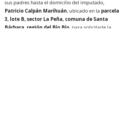
sus padres hasta el domicilio del imputado,
Patricio Calpán Marihuán
, ubicado en la
parcela
3, lote B, sector La Peña, comuna de Santa
Bárbara, región del Bío Bío
, para solicitarle la
devolución de una motosierra que le habían
prestado.
El imputado aceptó entregar la especie,
bajo la
condición de que la víctima se quedara a
conversar a solas con él.
Lo que fue aceptado por
la joven.
Tras entregar la motosierra a los padres, el
imputado procedió a
suministrar drogas a la
víctima para retenerla en contra de su voluntad.
Bajo estas circunstancias,
la mantuvo cautiva por