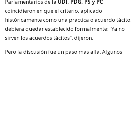
Parlamentarios de la
UDI, PDG, PS y PC
coincidieron en que el criterio, aplicado
históricamente como una práctica o acuerdo tácito,
debiera quedar establecido formalmente: “Ya no
sirven los acuerdos tácitos”, dijeron.
Pero la discusión fue un paso más allá. Algunos
integrantes de la instancia plantearon que no basta
con limitar los nombramientos políticos, sino que
quienes ocupen esas embajadas también deberían
cumplir requisitos mínimos para representar al
país.
Nombramiento de embajadores
80/20: del acuerdo a una regla
escrita