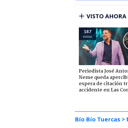
VISTO AHORA
187
visitas
Periodista José Anto
Neme queda apercib
espera de citación t
accidente en Las Co
Bío Bío Tuercas
> 