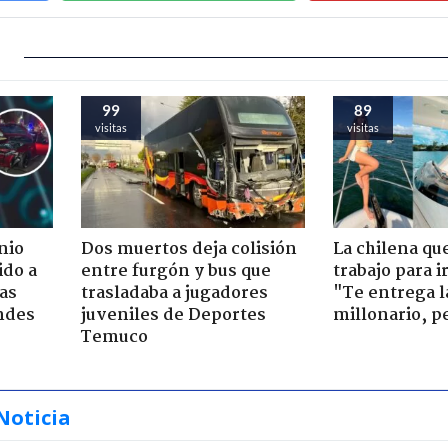
99
89
visitas
visitas
nio
Dos muertos deja colisión
La chilena qu
ido a
entre furgón y bus que
trabajo para i
ras
trasladaba a jugadores
"Te entrega l
ndes
juveniles de Deportes
millonario, p
Temuco
Noticia