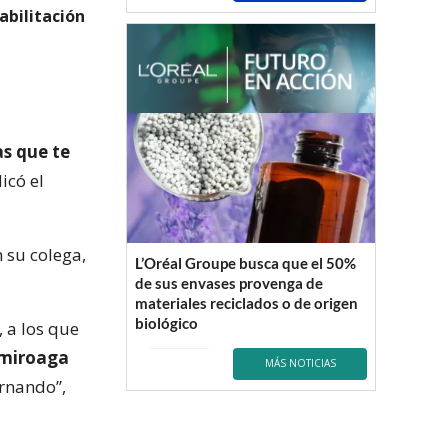
abilitación
as que te
icó el
 su colega,
L’Oréal Groupe busca que el 50%
de sus envases provenga de
materiales reciclados o de origen
biológico
, a los que
Camiroaga
MÁS NOTICIAS
rnando”,