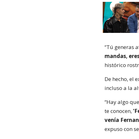
“Tú generas af
mandas, eres
histórico rost
De hecho, el e
incluso a la a
“Hay algo que 
te conocen,
‘F
venía Fernand
expuso con se