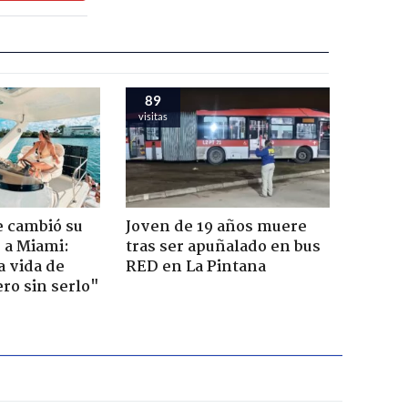
89
visitas
e cambió su
Joven de 19 años muere
r a Miami:
tras ser apuñalado en bus
a vida de
RED en La Pintana
ero sin serlo"