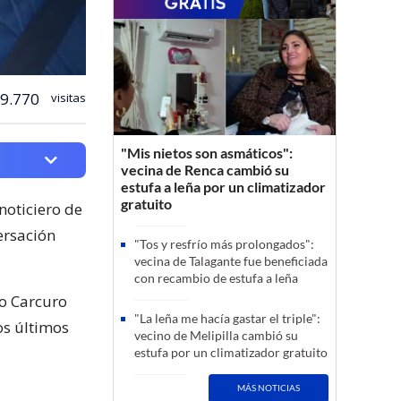
9.770
visitas
"Mis nietos son asmáticos":
vecina de Renca cambió su
estufa a leña por un climatizador
gratuito
noticiero de
ersación
"Tos y resfrío más prolongados":
vecina de Talagante fue beneficiada
con recambio de estufa a leña
do Carcuro
"La leña me hacía gastar el triple":
os últimos
vecino de Melipilla cambió su
estufa por un climatizador gratuito
MÁS NOTICIAS