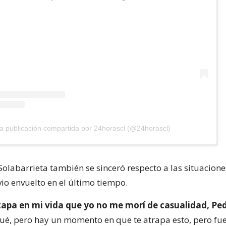
a publicación compartida por 24horascl (@24horascl)
 Solabarrieta también se sinceró respecto a las situacion
vio envuelto en el último tiempo.
apa en mi vida que yo no me morí de casualidad, Ped
ué, pero hay un momento en que te atrapa esto, pero fu