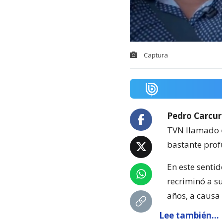
Captura
Pedro Carcu
TVN llamado
bastante pro
En este senti
recriminó a s
años, a causa
Lee también...