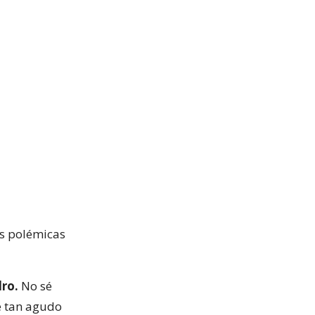
es polémicas
ro.
No sé
e tan agudo