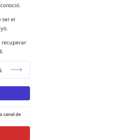
econoció.
 ser el
uyó.
e recuperar
4.
s
o canal de