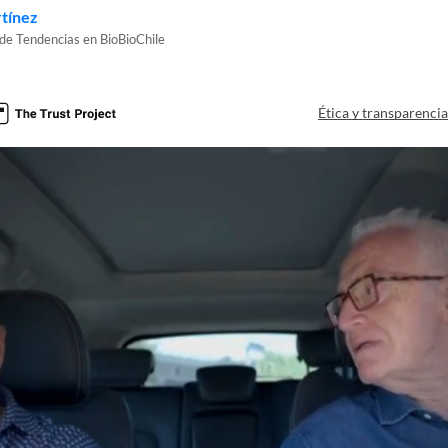
tínez
 de Tendencias en BioBioChile
Ética y transparenci