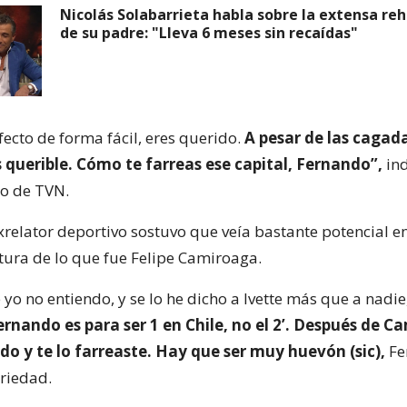
Nicolás Solabarrieta habla sobre la extensa reh
de su padre: "Lleva 6 meses sin recaídas"
ecto de forma fácil, eres querido.
A pesar de las cagad
 querible. Cómo te farreas ese capital, Fernando”,
ind
ro de TVN.
xrelator deportivo sostuvo que veía bastante potencial en
ltura de lo que fue Felipe Camiroaga.
yo no entiendo, y se lo he dicho a Ivette más que a nadie
ernando es para ser 1 en Chile, no el 2’. Después de 
o y te lo farreaste. Hay que ser muy huevón (sic),
Fe
riedad.