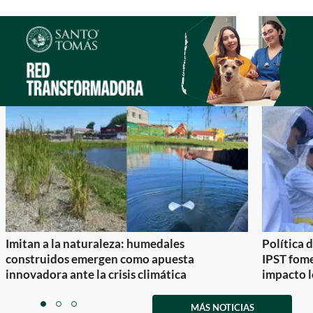
Imitan a la naturaleza: humedales
Política 
construidos emergen como apuesta
IPST fom
innovadora ante la crisis climática
impacto l
Item
1
MÁS NOTICIAS
item
item
item