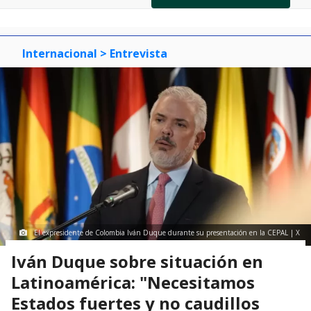
of
0
1
2
3
Internacional
> Entrevista
El expresidente de Colombia Iván Duque durante su presentación en la CEPAL | X
Iván Duque sobre situación en
Latinoamérica: "Necesitamos
Estados fuertes y no caudillos