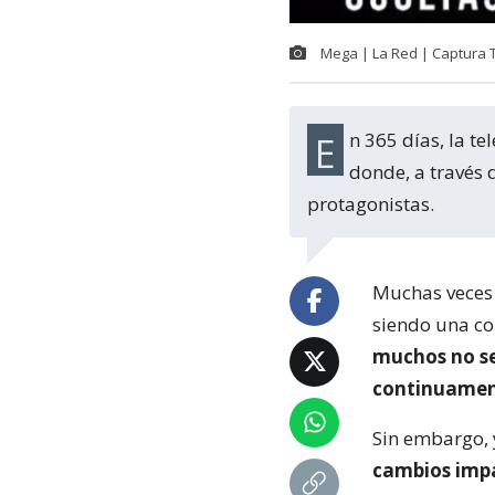
Mega | La Red | Captura 
En 365 días, la televisión chilena logró tener cambios radicales en todos sus canales
donde, a través 
protagonistas.
Muchas veces l
siendo una co
muchos no se
continuamen
Sin embargo, 
cambios impa