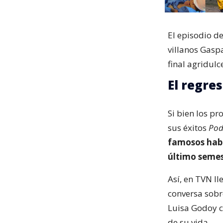
El episodio de
villanos Gasp
final agridulc
El regre
Si bien los p
sus éxitos
Pod
famosos habl
último semes
Así, en TVN l
conversa sobre
Luisa Godoy c
de su vida.