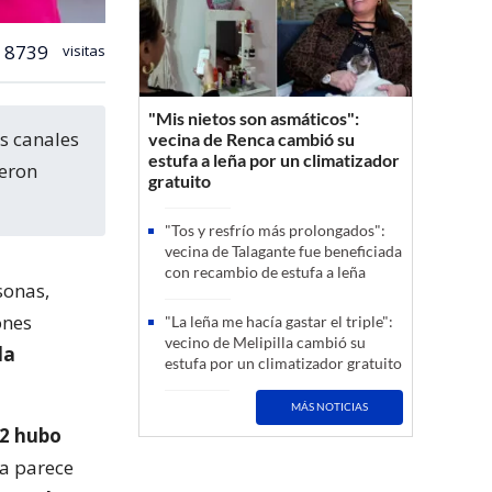
8739
visitas
"Mis nietos son asmáticos":
vecina de Renca cambió su
estufa a leña por un climatizador
ueron
gratuito
"Tos y resfrío más prolongados":
vecina de Talagante fue beneficiada
con recambio de estufa a leña
sonas,
ones
"La leña me hacía gastar el triple":
vecino de Melipilla cambió su
la
estufa por un climatizador gratuito
MÁS NOTICIAS
2 hubo
va parece