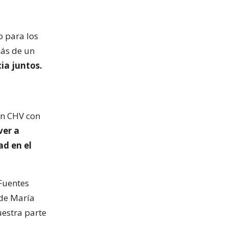
o para los
más de un
ia juntos.
en CHV con
ver a
ad en el
Fuentes
de María
uestra parte