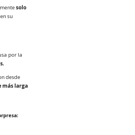
almente
solo
 en su
usa por la
s.
ron desde
ie más larga
orpresa: