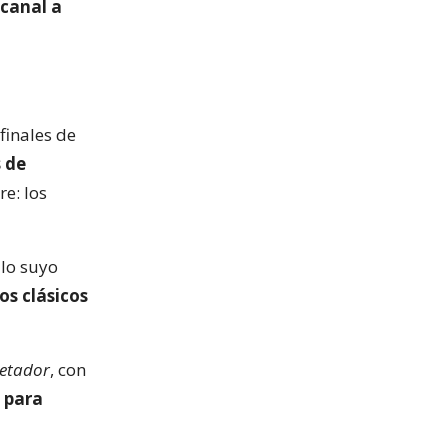
 canal a
finales de
s de
re: los
 lo suyo
os clásicos
Retador
, con
 para