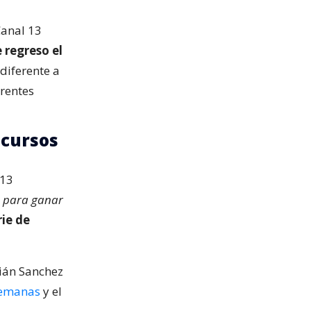
Canal 13
 regreso el
diferente a
erentes
ncursos
 13
 para ganar
ie de
tián Sanchez
semanas
y el