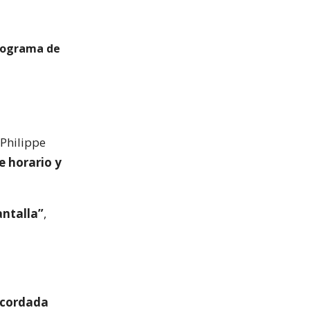
programa de
 Philippe
e horario y
antalla”
,
recordada