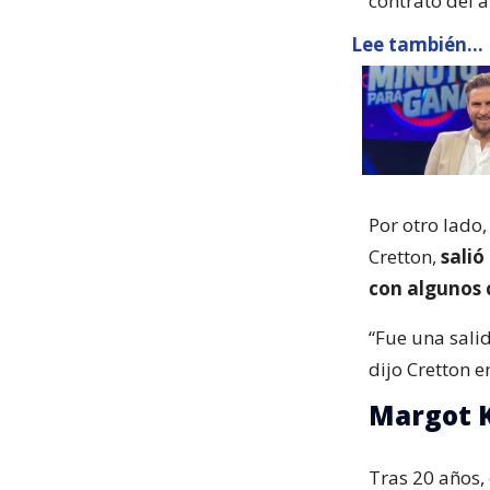
contrato del 
Lee también...
Por otro lado,
Cretton,
salió
con algunos 
“Fue una sali
dijo Cretton e
Margot K
Tras 20 años,