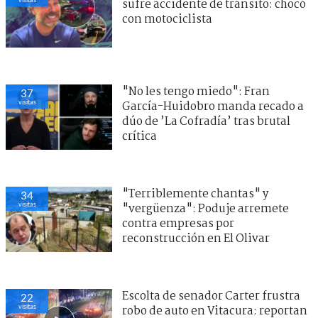
sufre accidente de tránsito: chocó
con motociclista
"No les tengo miedo": Fran
37
visitas
García-Huidobro manda recado a
dúo de ’La Cofradía’ tras brutal
crítica
"Terriblemente chantas" y
34
visitas
"vergüenza": Poduje arremete
contra empresas por
reconstrucción en El Olivar
Escolta de senador Carter frustra
22
visitas
robo de auto en Vitacura: reportan