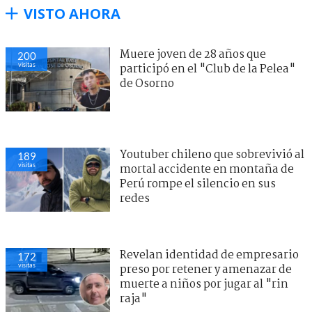
VISTO AHORA
Muere joven de 28 años que
200
visitas
participó en el "Club de la Pelea"
de Osorno
Youtuber chileno que sobrevivió al
189
visitas
mortal accidente en montaña de
Perú rompe el silencio en sus
redes
Revelan identidad de empresario
172
visitas
preso por retener y amenazar de
muerte a niños por jugar al "rin
raja"