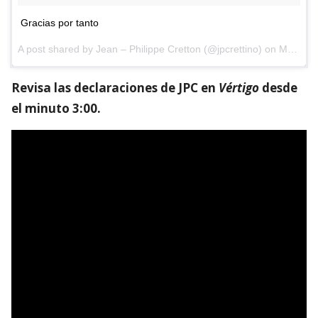
Gracias por tanto
A post shared by
Jean – Philippe Cretton
(@jpcrettino) on
May 18, 2018 at 11:23am PDT
Revisa las declaraciones de JPC en
Vértigo
desde
el minuto 3:00.