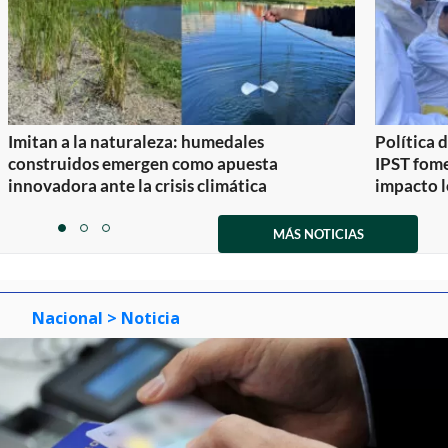
Imitan a la naturaleza: humedales
Política 
construidos emergen como apuesta
IPST fom
innovadora ante la crisis climática
impacto l
Item
1
MÁS NOTICIAS
item
item
item
of
0
1
2
3
Nacional
> Noticia