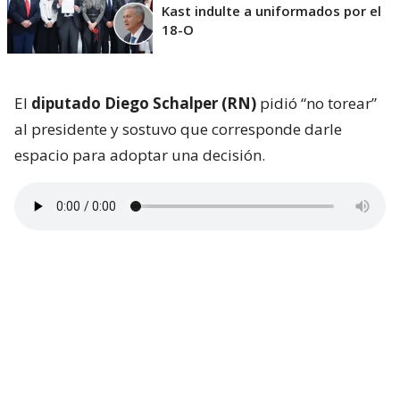
Kast indulte a uniformados por el
18-O
El
diputado Diego Schalper (RN)
pidió “no torear”
al presidente y sostuvo que corresponde darle
espacio para adoptar una decisión.
Las declaraciones encontraron una rápida
respuesta en el Partido Republicano. La
diputada
Javiera Rodríguez
aseguró que su colectividad
comparte el compromiso de concretar los indultos,
pero tomó distancia del tono utilizado por Schalper.
La parlamentaria afirmó que el debate debe darse