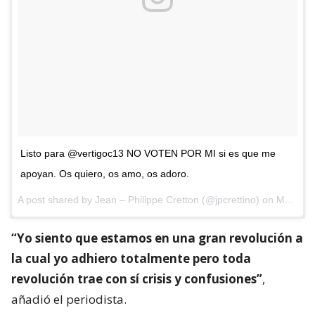
Listo para @vertigoc13 NO VOTEN POR MI si es que me
apoyan. Os quiero, os amo, os adoro.
A post shared by
Jean – Philippe Cretton
(@jpcrettino) on
May 17, 2018 at 6:32pm PDT
“Yo siento que estamos en una gran revolución a
la cual yo adhiero totalmente pero toda
revolución trae con sí crisis y confusiones”
,
añadió el periodista.