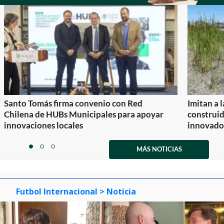
Santo Tomás firma convenio con Red
Imitan a 
Chilena de HUBs Municipales para apoyar
construi
innovaciones locales
innovador
Item
1
MÁS NOTICIAS
item
item
item
of
0
1
2
3
Futbol Internacional
> Noticia