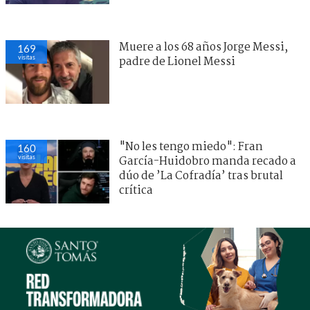
Muere a los 68 años Jorge Messi,
169
visitas
padre de Lionel Messi
"No les tengo miedo": Fran
160
visitas
García-Huidobro manda recado a
dúo de ’La Cofradía’ tras brutal
crítica