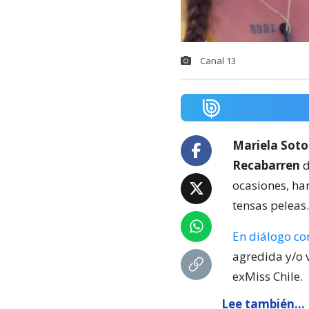
Canal 13
Mariela Soto
Recabarren
d
ocasiones, han
tensas peleas.
En diálogo co
agredida y/o 
exMiss Chile.
Lee también...