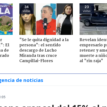
34
23
visitas
visitas
ir
"Se le quita dignidad a la
Revelan iden
": El
persona": el sentido
empresario p
sa de
descargo de Lucho
retener y am
trado
Miranda tras cruce
muerte a niño
Campillai-Flores
al "rin raja"
gencia de noticias
1:05