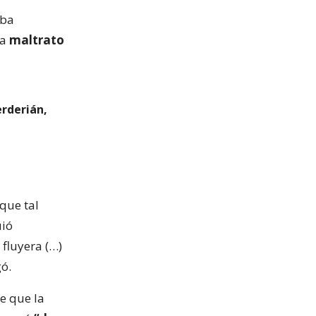
aba
ra
maltrato
erderián,
que tal
uió
 fluyera (…)
gó.
e que la