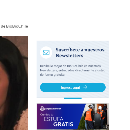
a de BioBioChile