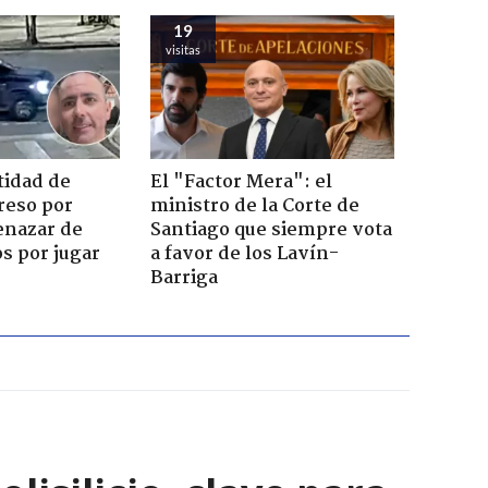
19
visitas
tidad de
El "Factor Mera": el
reso por
ministro de la Corte de
enazar de
Santiago que siempre vota
s por jugar
a favor de los Lavín-
Barriga