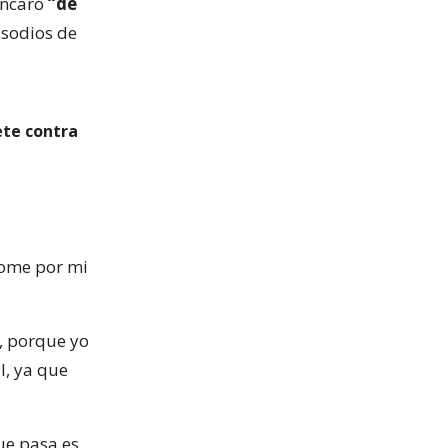
encaró
“de
isodios de
ete contra
dome por mi
, porque yo
l, ya que
que pasa es