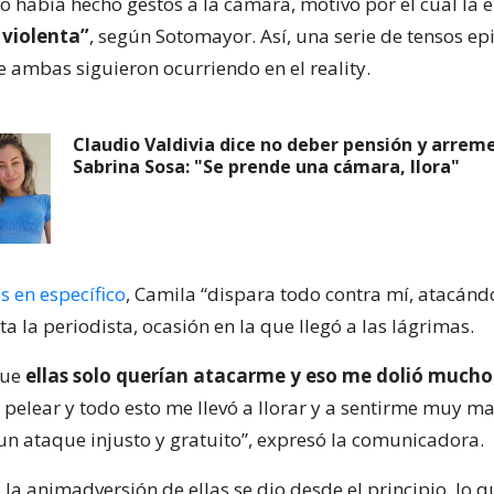
o había hecho gestos a la cámara, motivo por el cual la 
violenta”
, según Sotomayor. Así, una serie de tensos ep
e ambas siguieron ocurriendo en el reality.
Claudio Valdivia dice no deber pensión y arrem
Sabrina Sosa: "Se prende una cámara, llora"
s en específico
, Camila “dispara todo contra mí, atacán
ta la periodista, ocasión en la que llegó a las lágrimas.
que
ellas solo querían atacarme y eso me dolió mucho
 pelear y todo esto me llevó a llorar y a sentirme muy ma
 un ataque injusto y gratuito”, expresó la comunicadora.
 la animadversión de ellas se dio desde el principio, lo 