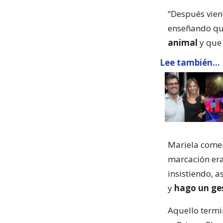
“Después vien
enseñando que
animal
y que 
Lee también...
Mariela comen
marcación era
insistiendo, a
y
hago un ges
Aquello termi