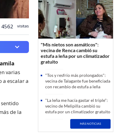
4562
visitas
"Mis nietos son asmáticos":
vecina de Renca cambió su
estufa a leña por un climatizador
gratuito
Camila
en varias
"Tos y resfrío más prolongados":
o a escalar a
vecina de Talagante fue beneficiada
con recambio de estufa a leña
"La leña me hacía gastar el triple":
 sentido
vecino de Melipilla cambió su
emás de la
estufa por un climatizador gratuito
MÁS NOTICIAS