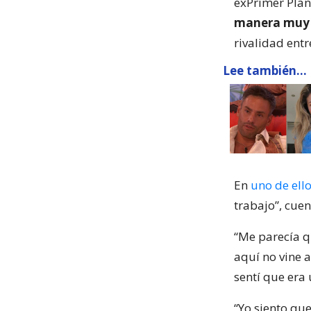
exPrimer Plan
manera muy 
rivalidad entr
Lee también...
En
uno de ello
trabajo”, cuen
“Me parecía 
aquí no vine a
sentí que era
“Yo siento que