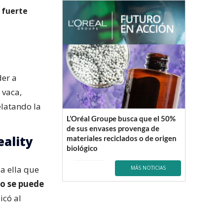
 fuerte
der a
 vaca,
elatando la
L’Oréal Groupe busca que el 50%
de sus envases provenga de
eality
materiales reciclados o de origen
biológico
 a ella que
MÁS NOTICIAS
no se puede
icó al