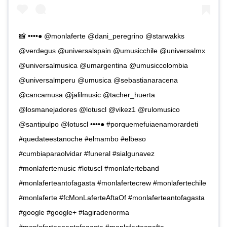
📸 ••••● @monlaferte @dani_peregrino @starwakks
@verdegus @universalspain @umusicchile @universalmx
@universalmusica @umargentina @umusiccolombia
@universalmperu @umusica @sebastianaracena
@cancamusa @jalilmusic @tacher_huerta
@losmanejadores @lotuscl @vikez1 @rulomusico
@santipulpo @lotuscl ••••● #porquemefuiaenamorardeti
#quedateestanoche #elmambo #elbeso
#cumbiaparaolvidar #funeral #sialgunavez
#monlafertemusic #lotuscl #monlaferteband
#monlaferteantofagasta #monlafertecrew #monlafertechile
#monlaferte #fcMonLaferteAftaOf #monlaferteantofagasta
#google #google+ #lagiradenorma