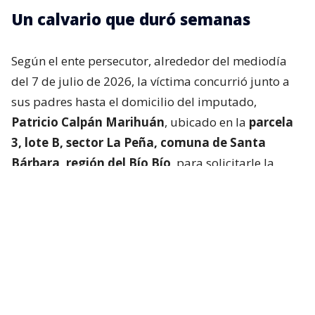
Un calvario que duró semanas
Según el ente persecutor, alrededor del mediodía
del 7 de julio de 2026, la víctima concurrió junto a
sus padres hasta el domicilio del imputado,
Patricio Calpán Marihuán
, ubicado en la
parcela
3, lote B, sector La Peña, comuna de Santa
Bárbara, región del Bío Bío
, para solicitarle la
devolución de una motosierra que le habían
prestado.
El imputado aceptó entregar la especie,
bajo la
condición de que la víctima se quedara a
conversar a solas con él.
Lo que fue aceptado por
la joven.