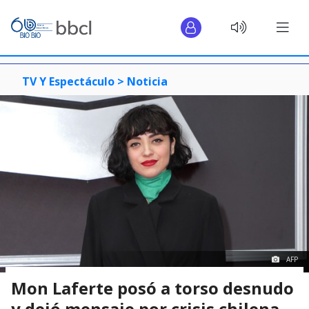
TV Y Espectáculo >
Noticia
AFP
Mon Laferte posó a torso desnudo
y dejó mensaje por crisis chilena