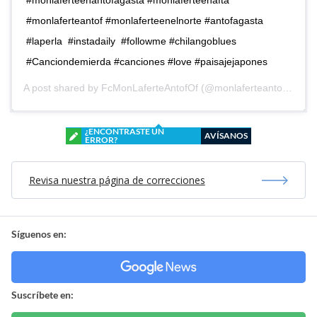
#monlaferteenantofagasta #monlaferteenafta
#monlaferteantof #monlaferteenelnorte #antofagasta
#laperla #instadaily #followme #chilangoblues
#Canciondemierda #canciones #love #paisajejapones
A post shared by
FcMonLaferteAntofOf
(@monlaferteantofagasta) on
¿ENCONTRASTE UN
AVÍSANOS
ERROR?
Revisa nuestra página de correcciones
Síguenos en:
Suscríbete en: