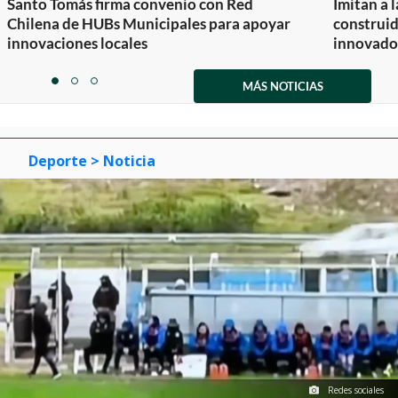
Santo Tomás firma convenio con Red
Imitan a 
Chilena de HUBs Municipales para apoyar
construi
innovaciones locales
innovador
Item
1
MÁS NOTICIAS
item
item
item
of
0
1
2
3
Deporte
> Noticia
Redes sociales