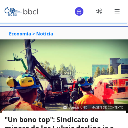
Economía >
Noticia
Agencia UNO | IMAGEN DE CONTEXTO
"Un bono top": Sindicato de
minera de los Luksic declina ir a