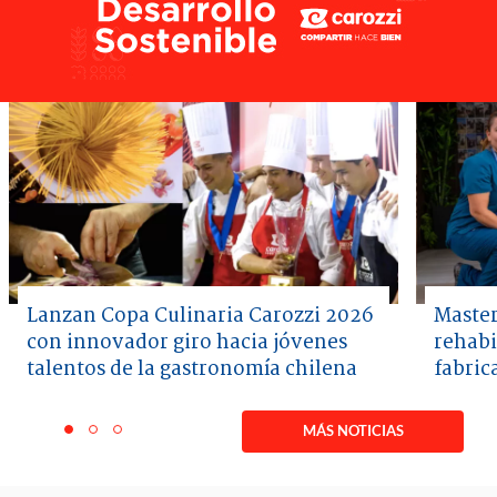
Lanzan Copa Culinaria Carozzi 2026
Master
con innovador giro hacia jóvenes
rehabi
talentos de la gastronomía chilena
fabric
Item
1
MÁS NOTICIAS
item
item
item
of
0
1
2
3