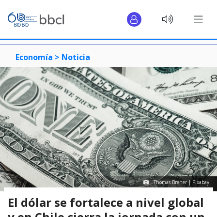
Economía >
Noticia
Thomas Breher | Pixabay
El dólar se fortalece a nivel global
y en Chile cierra la jornada con un