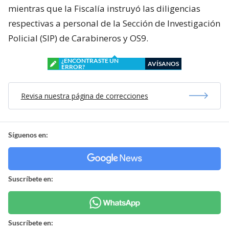
Lo sustraído se trataría de un computador portátil,
que -según el seremi Barrientos- pertenecería a un
ayudante del senador.
Hasta el momento
no hay personas detenidas
,
mientras que la Fiscalía instruyó las diligencias
respectivas a personal de la Sección de Investigación
Policial (SIP) de Carabineros y OS9.
¿ENCONTRASTE UN
AVÍSANOS
ERROR?
Revisa nuestra página de correcciones
Síguenos en: