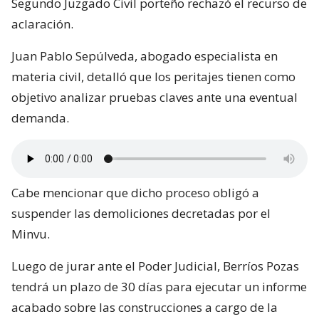
El Ministerio de Vivienda buscó dejar sin efecto la
decisión del tribunal civil, acusando una falta de
competencias por parte del especialista designado,
e incluso solicitando complementar con la elección
de un ingeniero civil estructural. No obstante, el
Segundo Juzgado Civil porteño rechazó el recurso de
aclaración.
Juan Pablo Sepúlveda, abogado especialista en
materia civil, detalló que los peritajes tienen como
objetivo analizar pruebas claves ante una eventual
demanda.
Cabe mencionar que dicho proceso obligó a
suspender las demoliciones decretadas por el