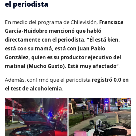
Hasta el momento, personal policial se encuentra a
la espera de la confirmación de lesiones del
conductor de la motocicleta, así como las
instrucciones de fiscalía.
Francisca García-Huidobro habló con
el periodista
En medio del programa de Chilevisión,
Francisca
García-Huidobro mencionó que habló
directamente con el periodista. “Él está bien,
está con su mamá, está con Juan Pablo
González, quien es su productor ejecutivo del
matinal (Mucho Gusto). Está muy afectado
”.
Además, confirmó que el periodista
registró 0,0 en
el test de alcoholemia
.