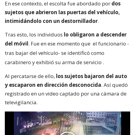
hecho tuvo lugar pasadas la 18:00 horas
específicamente en calle Candelaria Goyenechea,
mientras el funcionario de
Carabineros
esperaba al
parlamentario en un auto.
En ese contexto, el escolta fue abordado por
dos
sujetos que abrieron las puertas del vehículo,
intimidándolo con un destornillador
.
Tras esto, los individuos
lo obligaron a descender
del móvil
. Fue en ese momento que
el funcionario -
tras bajar del vehículo- se identificó como
carabinero y exhibió su arma de servicio
.
Al percatarse de ello,
los sujetos bajaron del auto
y escaparon en dirección desconocida
. Así quedó