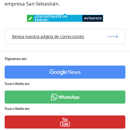
Minvu.
Luego de jurar ante el Poder Judicial, Berríos Pozas
tendrá un plazo de 30 días para ejecutar un informe
acabado sobre las construcciones a cargo de la
empresa San Sebastián.
¿ENCONTRASTE UN
AVÍSANOS
ERROR?
Revisa nuestra página de correcciones
Síguenos en:
Suscríbete en: