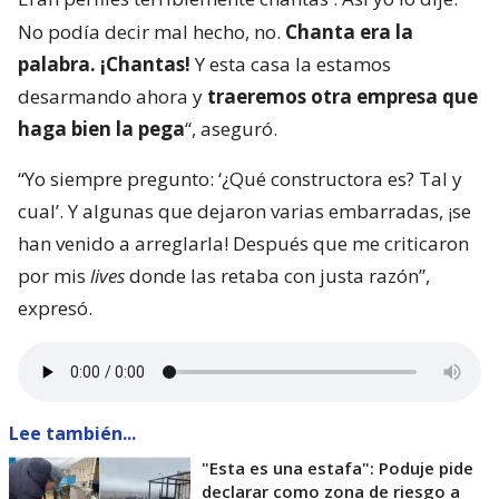
Entre estas, por ejemplo, la creación de un
ranking
de empresas constructoras para la adjudicación
de proyectos habitacionales
.
“
Es una vergüenza que nos tocó en Viña del Mar.
Eran perfiles terriblemente chantas
. Así yo lo dije.
No podía decir mal hecho, no.
Chanta era la
palabra. ¡Chantas!
Y esta casa la estamos
desarmando ahora y
traeremos otra empresa que
haga bien la pega
“, aseguró.
“Yo siempre pregunto: ‘¿Qué constructora es? Tal y
cual’. Y algunas que dejaron varias embarradas, ¡se
han venido a arreglarla! Después que me criticaron
por mis
lives
donde las retaba con justa razón”,
expresó.