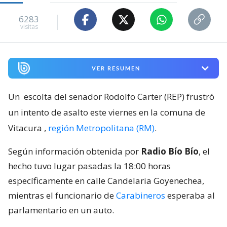
Viernes 07 Agosto, 2026 | 23:33
Seguimos criterios de
Ética y transparencia de BBCL
6283
visitas
VER RESUMEN
Un
escolta del senador Rodolfo Carter (REP) frustró
un intento de asalto este viernes en la comuna de
Vitacura
,
región Metropolitana (RM)
.
Según información obtenida por
Radio Bío Bío
, el