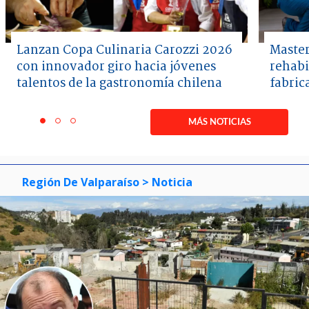
Lanzan Copa Culinaria Carozzi 2026
Master
con innovador giro hacia jóvenes
rehabi
talentos de la gastronomía chilena
fabric
Item
1
MÁS NOTICIAS
item
item
item
of
0
1
2
3
Región De Valparaíso
> Noticia