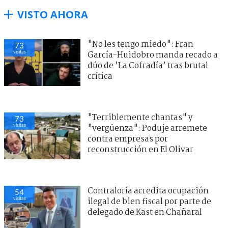
VISTO AHORA
"Terriblemente chantas" y
73
visitas
"vergüenza": Poduje arremete
contra empresas por
reconstrucción en El Olivar
"No les tengo miedo": Fran
73
visitas
García-Huidobro manda recado a
dúo de ’La Cofradía’ tras brutal
crítica
Contraloría acredita ocupación
54
visitas
ilegal de bien fiscal por parte de
delegado de Kast en Chañaral