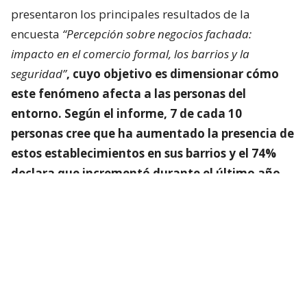
presentaron los principales resultados de la
encuesta
“Percepción sobre negocios fachada:
impacto en el comercio formal, los barrios y la
seguridad”
, cuyo objetivo es dimensionar
cómo
este fenómeno afecta a las personas del
entorno
. Según el informe, 7 de cada 10
personas cree que ha aumentado la presencia de
estos establecimientos en sus barrios y el 74%
declara que incrementó durante el último año.
Lee también...
Barberías lideran sospechas:
Lanzan web para denuncias
anónimas de negocios turbios o
que son fachada