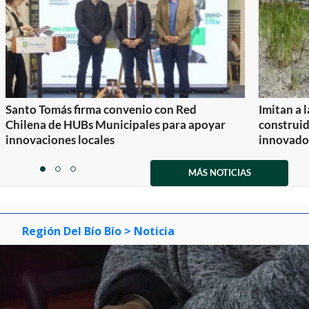
Santo Tomás firma convenio con Red
Imitan a 
Chilena de HUBs Municipales para apoyar
construi
innovaciones locales
innovador
Item
1
MÁS NOTICIAS
item
item
item
of
0
1
2
3
Región Del Bío Bío
> Noticia