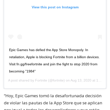
View this post on Instagram
Epic Games has defied the App Store Monopoly. In
retaliation, Apple is blocking Fortnite from a billion devices.
Visit fn.gg/freefortnite and join the fight to stop 2020 from
becoming "1984"
A post shared by
Fortnite
(@fortnite) on
Aug 13, 2020 at 1:10pm PDT
“Hoy, Epic Games tomó la desafortunada decisión
de violar las pautas de la App Store que se aplican
por igual a todos los desarrolladores y que están