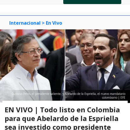
of
0
1
2
3
Internacional
> En Vivo
Gustavo Petro, el presidente saliente, y Abelardo de la Espriella, el nuevo mandatario
colombiano | EFE
EN VIVO | Todo listo en Colombia
para que Abelardo de la Espriella
sea investido como presidente