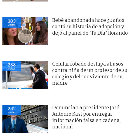
Entra en vigencia prohibición de
312
visitas
remolcar vehículos con cuerdas o
cadenas: qué ocupar y cuánto
cuesta
Celular robado destapa abusos
288
visitas
contra niña de un profesor de su
colegio y del conviviente de su
madre
Denuncian a presidente José
282
visitas
Antonio Kast por entregar
información falsa en cadena
nacional