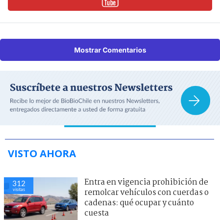
Mostrar Comentarios
VISTO AHORA
Bebé abandonada hace 32 años
303
visitas
contó su historia de adopción y
dejó al panel de ’Tu Día’ llorando