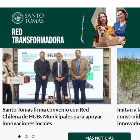
Santo Tomás firma convenio con Red
Imitan a 
Chilena de HUBs Municipales para apoyar
construi
innovaciones locales
innovador
Item
1
MÁS NOTICIAS
item
item
item