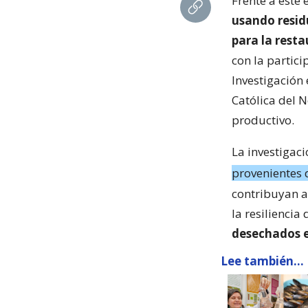
Frente a este 
usando resid
para la rest
con la partic
Investigación
Católica del N
productivo.
La investigac
provenientes d
contribuyan a
la resiliencia
desechados e
Lee también...