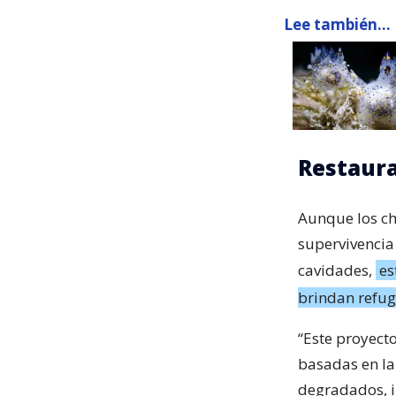
Lee también...
Restaura
Aunque los cho
supervivencia
cavidades,
es
brindan refug
“Este proyect
basadas en la
degradados, i