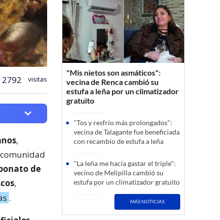
"Mis nietos son asmáticos":
2792
visitas
vecina de Renca cambió su
estufa a leña por un climatizador
gratuito
"Tos y resfrío más prolongados":
vecina de Talagante fue beneficiada
anos
,
con recambio de estufa a leña
la comunidad
"La leña me hacía gastar el triple":
bonato de
vecino de Melipilla cambió su
scos
,
estufa por un climatizador gratuito
as
.
MÁS NOTICIAS