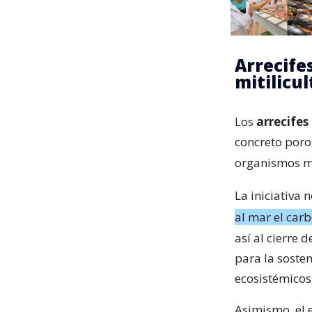
Arrecifes
mitilicu
Los
arrecifes 
concreto poro
organismos m
La iniciativa
al mar el carb
así al cierre 
para la sosten
ecosistémicos 
Asimismo, el 