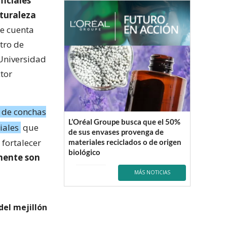
ficiales
aturaleza
ue cuenta
tro de
a Universidad
ctor
s de conchas
L’Oréal Groupe busca que el 50%
iales
que
de sus envases provenga de
 fortalecer
materiales reciclados o de origen
biológico
mente son
MÁS NOTICIAS
del mejillón