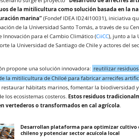
escenario surge el proyecto
“Desarrollo de arrecifes arti
uos de la mitilicultura como solución basada en la n
auración marina”
(Fondef IDEA ID24I10031), iniciativa q
ipación de la Universidad Santo Tomás, a través de su Cen
 e Innovación para el Cambio Climático (
CiiCC
), junto a l
orte la Universidad de Santiago de Chile y actores del se
ión propone una solución innovadora:
reutilizar residuo
e la mitilicultura de Chiloé para fabricar arrecifes artific
 restaurar hábitats marinos, fomentar la biodiversidad y
 de los ecosistemas costeros.
Estos residuos tradicional
n vertederos o transformados en cal agrícola
.
Desarrollan plataforma para optimizar cultivo 
chileno y potenciar sector acuícola local