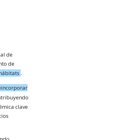
al de
nto de
hábitats
.
eincorporar
ntribuyendo
témica clave
cios
ando