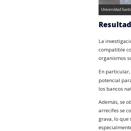
Universidad Sant
Resultad
La investigac
compatible con
organismos so
En particular
potencial para
los bancos nat
Además, se ob
arrecifes se 
grava, lo que 
especialmente