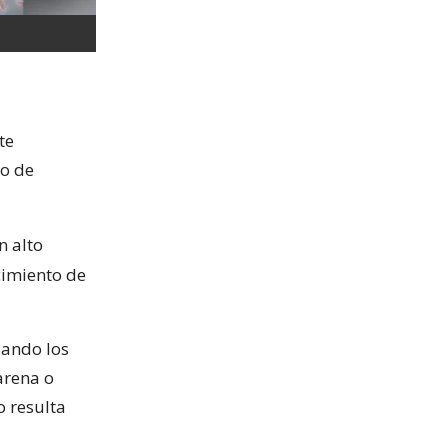
te
to de
n alto
cimiento de
uando los
arena o
o resulta