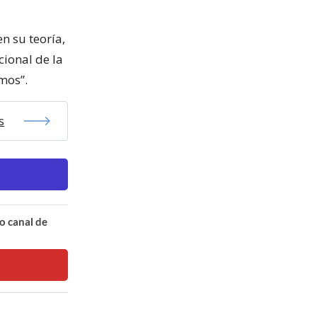
n su teoría,
ional de la
mos”.
s
o canal de