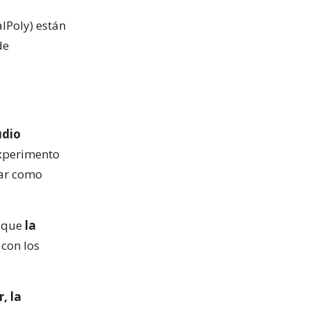
alPoly) están
de
udio
experimento
uar como
e que
la
 con los
, la