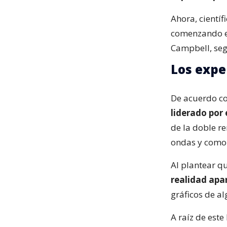
Ahora, científ
comenzando es
Campbell, se
Los exp
De acuerdo c
liderado por e
de la doble r
ondas y como 
Al plantear q
realidad apa
gráficos de a
A raíz de este