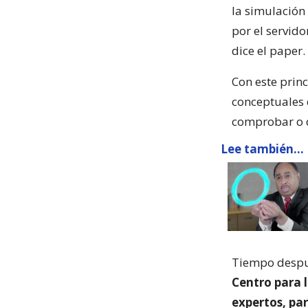
la simulación
por el servido
dice el paper.
Con este prin
conceptuales 
comprobar o d
Lee también...
Tiempo despué
Centro para l
expertos, pa