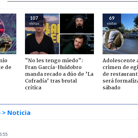
107
69
visitas
visitas
nio
"No les tengo miedo":
Adolescente 
te de
Fran García-Huidobro
crimen de eg
manda recado a dúo de ’La
de restaurant
Cofradía’ tras brutal
será formaliz
crítica
sábado
o
> Noticia
5:55