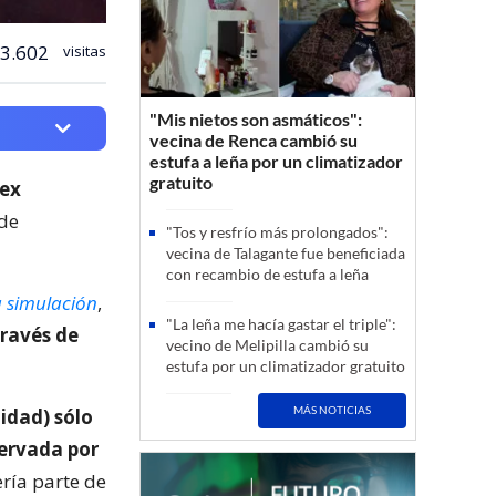
3.602
visitas
"Mis nietos son asmáticos":
vecina de Renca cambió su
estufa a leña por un climatizador
gratuito
 ex
 de
"Tos y resfrío más prolongados":
vecina de Talagante fue beneficiada
con recambio de estufa a leña
a simulación
,
"La leña me hacía gastar el triple":
través de
vecino de Melipilla cambió su
estufa por un climatizador gratuito
MÁS NOTICIAS
idad) sólo
servada por
ría parte de