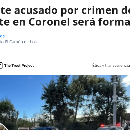
te acusado por crimen d
te en Coronel será forma
gos
io El Carbón de Lota
a
Ética y transparenci