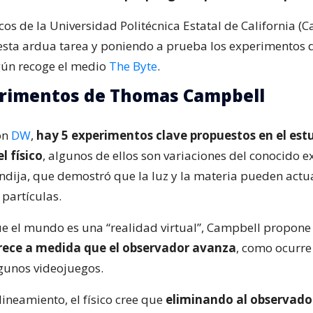
icos de la Universidad Politécnica Estatal de California (C
ta ardua tarea y poniendo a prueba los experimentos 
gún recoge el medio
The Byte
.
erimentos de Thomas Campbell
on
DW
,
hay 5 experimentos clave propuestos en el est
l físico
, algunos de ellos son variaciones del conocido 
endija, que demostró que la luz y la materia pueden act
partículas.
ue el mundo es una “realidad virtual”, Campbell propon
rece a medida que el observador avanza
, como ocurre
lgunos videojuegos.
 lineamiento, el físico cree que
eliminando al observador