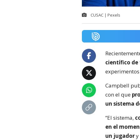
CUSAC | Pexels
Recientemente
científico de
experimentos 
Campbell publ
con el que
pr
un sistema de
“El sistema,
c
en el moment
un jugador
y 