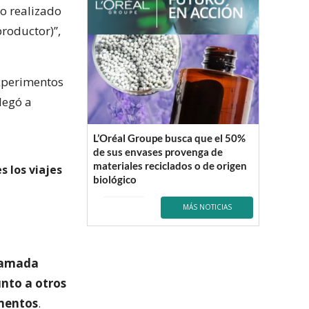
o realizado
productor)”,
experimentos
legó a
L’Oréal Groupe busca que el 50%
de sus envases provenga de
materiales reciclados o de origen
s los viajes
biológico
MÁS NOTICIAS
llamada
unto a otros
imentos
.