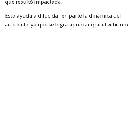
que resultó impactada.
Esto ayuda a dilucidar en parte la dinámica del
accidente, ya que se logra apreciar que el vehículo
rojo en el que se desplazaba el conductor de Mucho
Gusto estaba detenido, pero lo que falta por
dilucidar es si Neme habría puesto en marcha su
vehículo con luz roja.
Por otra parte y, según el mismo video, el
motociclista no será el responsable, algo que
deberá determinar la justicia.
Así fue el accidente de José A. Neme con
motociclista
EN VIVO
#T13Tarde
»