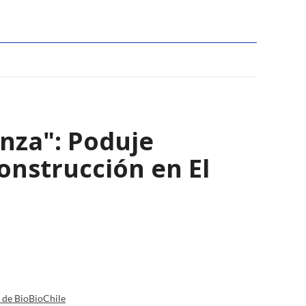
nza": Poduje
nstrucción en El
a de BioBioChile