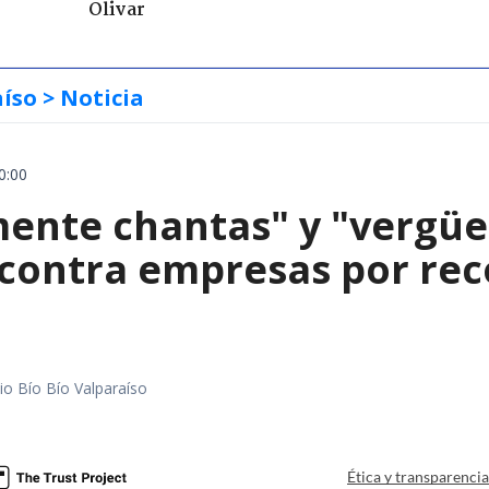
Olivar
aíso
> Noticia
0:00
mente chantas" y "vergüe
contra empresas por reco
io Bío Bío Valparaíso
a
Ética y transparenci