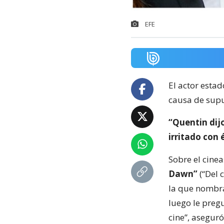
EFE
El actor esta
causa de supu
“Quentin dij
irritado con 
Sobre el cinea
Dawn”
(“Del 
la que nombra
luego le pregu
cine”, aseguró