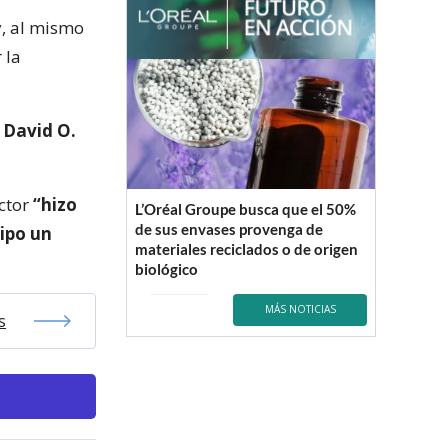
y, al mismo
 la
a
David O.
ctor
“hizo
L’Oréal Groupe busca que el 50%
de sus envases provenga de
uipo un
materiales reciclados o de origen
biológico
MÁS NOTICIAS
s