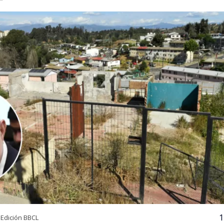
1
Edición BBCL