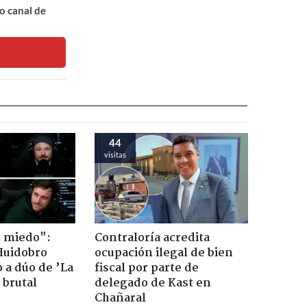
o canal de
44
visitas
o miedo":
Contraloría acredita
Huidobro
ocupación ilegal de bien
 a dúo de ’La
fiscal por parte de
 brutal
delegado de Kast en
Chañaral