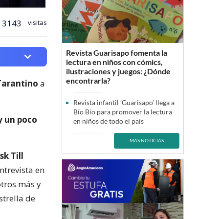
3143
visitas
Revista Guarisapo fomenta la
lectura en niños con cómics,
ilustraciones y juegos: ¿Dónde
encontrarla?
Tarantino
a
Revista infantil ’Guarisapo’ llega a
Bío Bío para promover la lectura
y un poco
en niños de todo el país
MÁS NOTICIAS
k Till
ntrevista en
otros más y
strella de