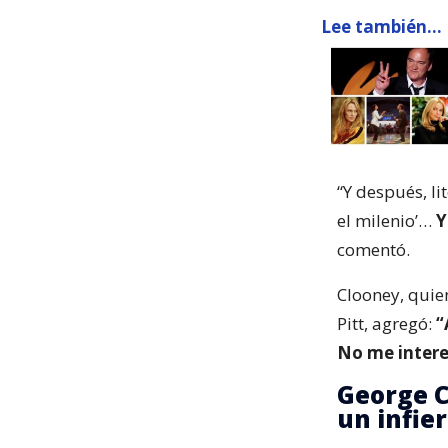
Lee también...
“Y después, l
el milenio’…
Y
comentó.
Clooney, quie
Pitt, agregó:
“
No me inter
George C
un infie