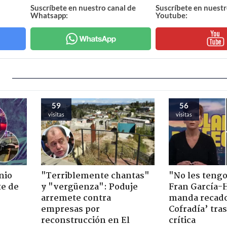
Suscríbete en nuestro canal de
Suscríbete en nuestr
Whatsapp:
Youtube:
59
56
visitas
visitas
nio
"Terriblemente chantas"
"No les teng
te de
y "vergüenza": Poduje
Fran García-
arremete contra
manda recado
empresas por
Cofradía’ tras
reconstrucción en El
crítica