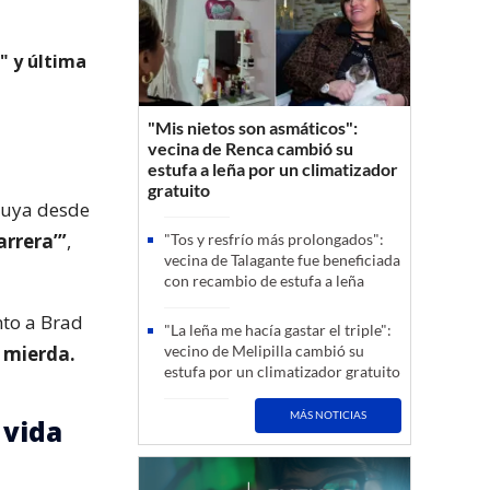
" y última
"Mis nietos son asmáticos":
vecina de Renca cambió su
estufa a leña por un climatizador
gratuito
 suya desde
arrera’”
,
"Tos y resfrío más prolongados":
vecina de Talagante fue beneficiada
con recambio de estufa a leña
to a Brad
"La leña me hacía gastar el triple":
a mierda.
vecino de Melipilla cambió su
estufa por un climatizador gratuito
MÁS NOTICIAS
 vida