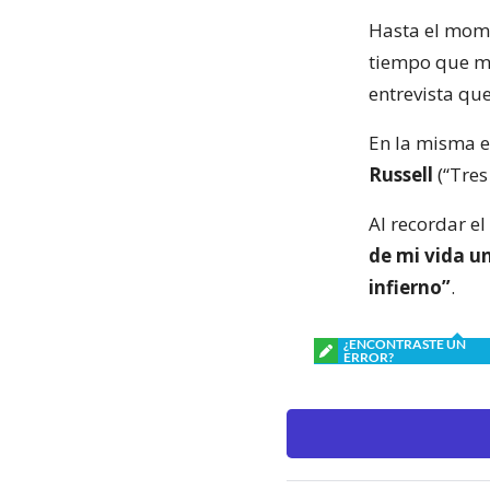
Hasta el mome
tiempo que 
entrevista que 
En la misma e
Russell
(“Tres
Al recordar el
de mi vida un
infierno”
.
¿ENCONTRASTE UN
ERROR?