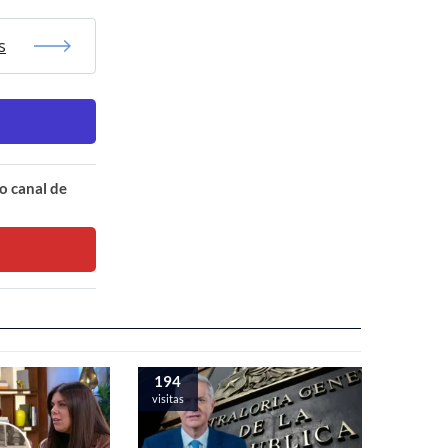
s
o canal de
194
visitas