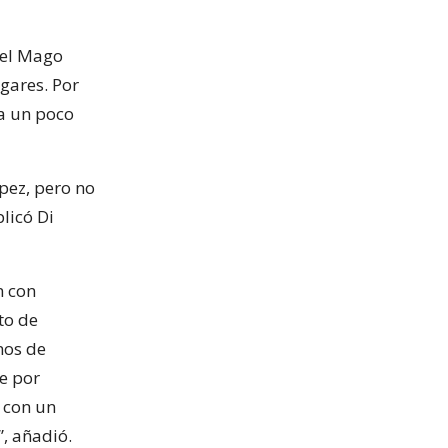
n el Mago
gares. Por
ra un poco
ópez, pero no
licó Di
n con
to de
nos de
ye por
e con un
”, añadió.