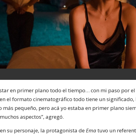
star en primer plano todo el tiempo… con mi paso por el
en el formato cinematográfico todo tiene un significado,
 más pequeño, pero acá yo estaba en primer plano siem
 muchos aspectos”, agregó.
 en su personaje, la protagonista de
Ema
tuvo un referen