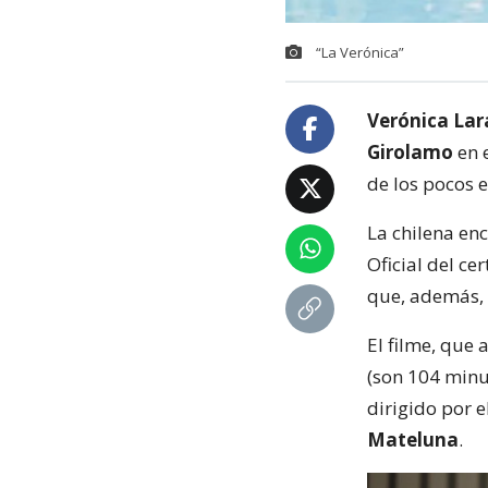
“La Verónica”
Verónica La
Girolamo
en 
de los pocos e
La chilena en
Oficial del ce
que, además, 
El filme, que
(son 104 minu
dirigido por 
Mateluna
.