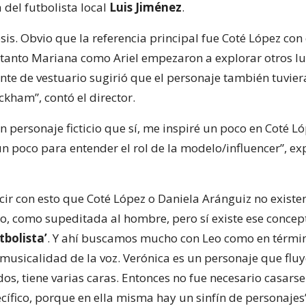
 del futbolista local
Luis Jiménez
.
sis. Obvio que la referencia principal fue Coté López co
 tanto Mariana como Ariel empezaron a explorar otros lu
ente de vestuario sugirió que el personaje también tuvie
ckham”, contó el director.
n personaje ficticio que sí, me inspiré un poco en Coté L
n poco para entender el rol de la modelo/influencer”, exp
cir con esto que Coté López o Daniela Aránguiz no existe
, como supeditada al hombre, pero sí existe ese concep
tbolista’
. Y ahí buscamos mucho con Leo como en térmi
 musicalidad de la voz. Verónica es un personaje que flu
dos, tiene varias caras. Entonces no fue necesario casars
cífico, porque en ella misma hay un sinfín de personajes