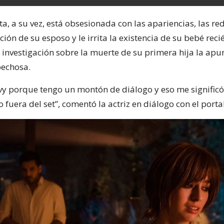
a, a su vez, está obsesionada con las apariencias, las red
ción de su esposo y le irrita la existencia de su bebé reci
 investigación sobre la muerte de su primera hija la ap
pechosa.
vy porque tengo un montón de diálogo y eso me signific
fuera del set”, comentó la actriz en diálogo con el porta