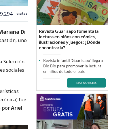
9.294
visitas
Revista Guarisapo fomenta la
Mariana Di
lectura en niños con cómics,
bastián, uno
ilustraciones y juegos: ¿Dónde
encontrarla?
Revista infantil ’Guarisapo’ llega a
la Selección
Bío Bío para promover la lectura
es sociales
en niños de todo el país
MÁS NOTICIAS
erísticas
rónica) fue
o por
Ariel