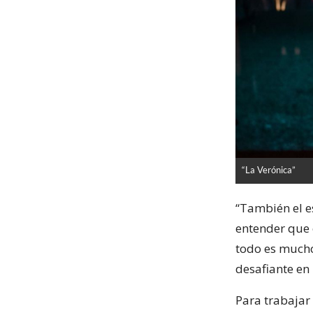
“La Verónica”
“También el e
entender que 
todo es mucho
desafiante en
Para trabajar