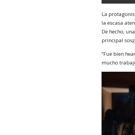
La protagonist
la escasa aten
De hecho, una
principal sos
“Fue bien hea
mucho trabajo 