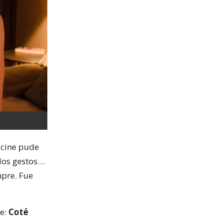
 cine pude
 los gestos…
pre. Fue
te:
Coté