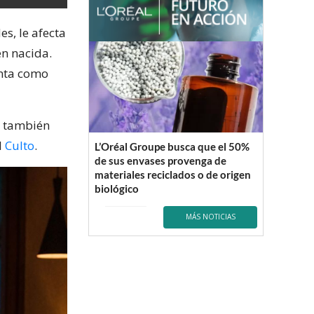
es, le afecta
én nacida.
unta como
ó también
l
Culto
.
L’Oréal Groupe busca que el 50%
de sus envases provenga de
materiales reciclados o de origen
biológico
MÁS NOTICIAS