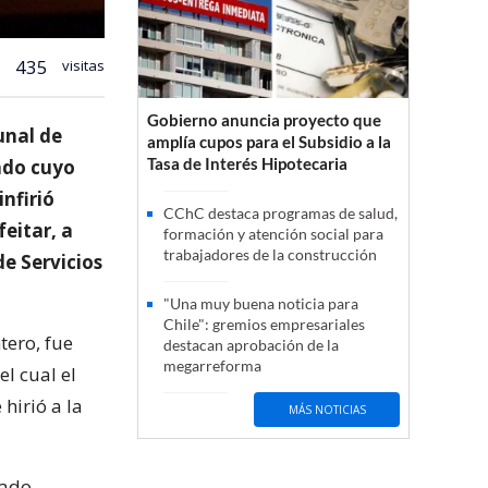
435
visitas
Gobierno anuncia proyecto que
bunal de
amplía cupos para el Subsidio a la
Tasa de Interés Hipotecaria
tado cuyo
infirió
CChC destaca programas de salud,
eitar, a
formación y atención social para
trabajadores de la construcción
e Servicios
"Una muy buena noticia para
Chile": gremios empresariales
tero, fue
destacan aprobación de la
megarreforma
el cual el
hirió a la
MÁS NOTICIAS
tado