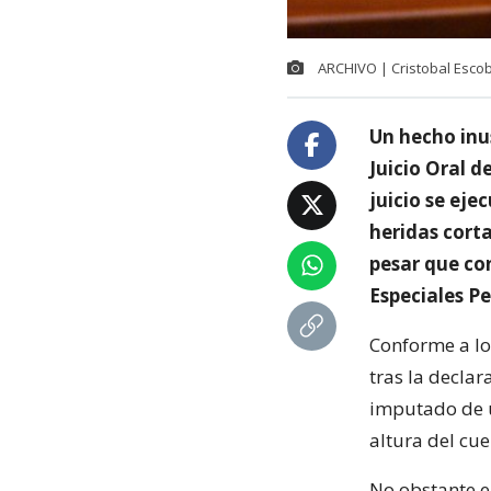
ARCHIVO | Cristobal Esco
Un hecho inus
Juicio Oral 
juicio se eje
heridas corta
pesar que co
Especiales Pe
Conforme a lo 
tras la declar
imputado de un
altura del cue
No obstante e