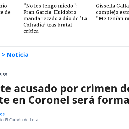
nio
"No les tengo miedo":
Gissella Gall
te de
Fran García-Huidobro
complejo esta
manda recado a dúo de ’La
"Me tenían m
Cofradía’ tras brutal
crítica
o
> Noticia
5:55
te acusado por crimen d
te en Coronel será forma
gos
io El Carbón de Lota