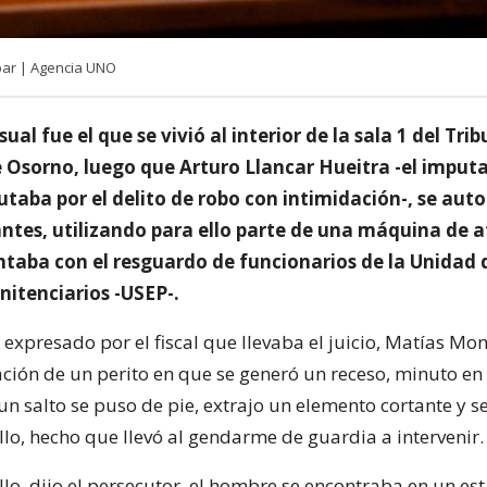
bar | Agencia UNO
ual fue el que se vivió al interior de la sala 1 del Tri
de Osorno, luego que Arturo Llancar Hueitra -el impu
cutaba por el delito de robo con intimidación-, se auto
ntes, utilizando para ello parte de una máquina de af
ntaba con el resguardo de funcionarios de la Unidad d
nitenciarios -USEP-.
expresado por el fiscal que llevaba el juicio, Matías Mon
ación de un perito en que se generó un receso, minuto en 
 salto se puso de pie, extrajo un elemento cortante y se 
llo, hecho que llevó al gendarme de guardia a intervenir.
llo, dijo el persecutor, el hombre se encontraba en un es