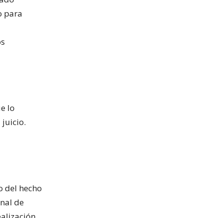
o para
os
e lo
juicio.
to del hecho
onal de
ealización