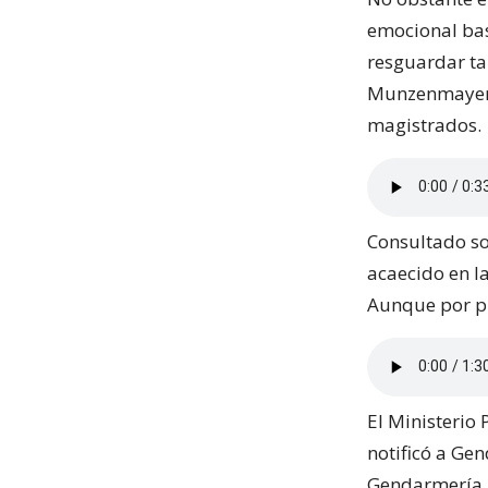
emocional bas
resguardar ta
Munzenmayer- q
magistrados.
Consultado so
acaecido en la
Aunque por pro
El Ministerio 
notificó a Gen
Gendarmería, 