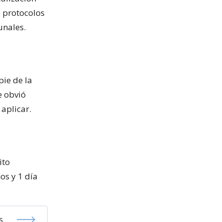
s protocolos
unales.
pie de la
e obvió
aplicar.
ito
os y 1 día
s