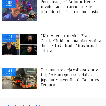
Periodista José Antonio Neme
182
visitas
involucrado en accidente de
tránsito: chocó con motociclista
"No les tengo miedo": Fran
171
visitas
García-Huidobro manda recado a
dúo de ’La Cofradía’ tras brutal
crítica
Dos muertos deja colisión entre
131
visitas
furgón y bus que trasladaba a
jugadores juveniles de Deportes
Temuco