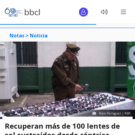
Notas >
Noticia
Rocío Parraguez | RBB
Recuperan más de 100 lentes de
sol sustraídos desde céntrica